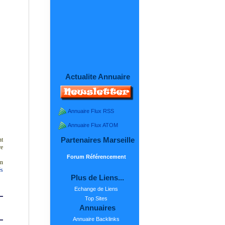
Actualite Annuaire
Annuaire Flux RSS
Annuaire Flux ATOM
Partenaires Marseille
nt
e
Forum Référencement
En
és
Plus de Liens...
Echange de Liens
Top Sites
Annuaires
Annuaire Backlinks