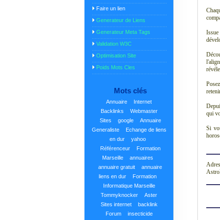
Faire un lien
Chaqu
compa
Generateur de Liens
Generateur Meta Tags
Issue 
dévelo
Validation W3C
Décou
Optimisation Site
l'alig
Poids Mots Cles
révéle
Posez
Mots clés
reteni
Annuaire
Internet
Depui
Backlinks
Webmaster
qui vo
Sites
google
Annuaire
Si vo
Generaliste
Echange de liens
horos
en dur
yahoo
Référenceur
Formation
Marseille
annuaires
Adres
annuaire gratuit
annuaire
Astro
liens en dur
Formation
Informatique Marseille
Tommyknocker
Aster
Sites internet
backlink
Forum
insecticide