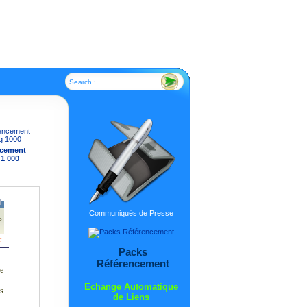
Search :
ncement
 1 000
Communiqués de Presse
s
r
Packs
Référencement
ne
Echange Automatique
ns
de Liens