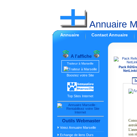
Annuaire Ma
Annuaire
Contact Annuaire
A l'affiche
Traiteur à Marseille
Pack Référ
NetLinki
Boostez votre Site
I
Top Sites Internet
Outils Webmaster
Consu
astrol
Votez Annuaire Marseille
L'annu
son r
Echange de liens Durs