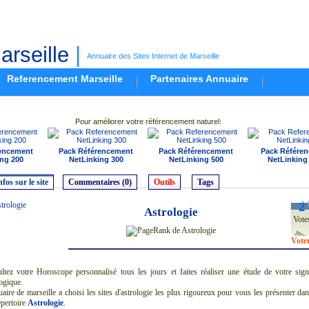
rseille
|
Annuaire des Sites Internet de Marseille
Referencement Marseille
Partenaires Annuaire
Pour améliorer votre référencement naturel:
encement
Pack Référencement
Pack Référencement
Pack Référe
ng 200
NetLinking 300
NetLinking 500
NetLinking
nfos sur le site
Commentaires (0)
Outils
Tags
2
Astrologie
Vote
Vote
ltez votre Horoscope personnalisé tous les jours et faites réaliser une étude de votre sig
ogique.
aire de marseille a choisi les sites d'astrologie les plus rigoureux pour vous les présenter da
épertoire
Astrologie
.