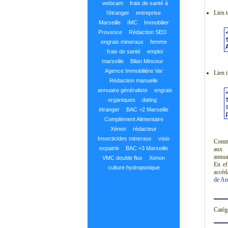
webcam
frais de santé à
Lien t
l’étranger
entreprise
Marseille
IMC
Immobilier
Provence
Rédaction SEO
engrais mineraux
femme
frais de santé
emploi
marseille
Bilan Minceur
Agence Immobilière Var
Lien 
Rédaction manuelle
annuaire généraliste
engrais
organiques
dating
étranger
BAC +2 Marseille
Complément Alimentaire
Xénon
rédacteur
Insecticides mineraux
visio
Commun
expatrié
BAC +3 Marseille
aux 
annuai
VMC double flux
Xenon
En ef
culture hydroponique
accéda
de An
Catég