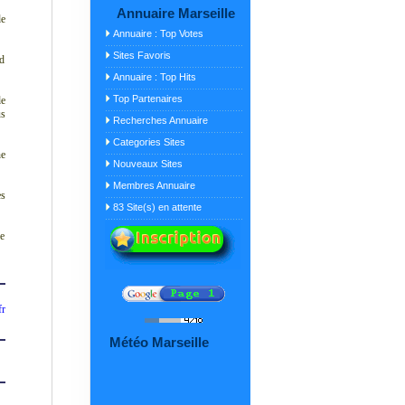
Annuaire Marseille
de
Annuaire : Top Votes
Sites Favoris
rd
Annuaire : Top Hits
Top Partenaires
de
us
Recherches Annuaire
Categories Sites
ne
Nouveaux Sites
Membres Annuaire
es
83 Site(s) en attente
re
fr
Météo Marseille