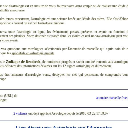
e site d'astrologie est en mesure de vous fournie votre astro couple ou de réaliser une étude 
tibilite amoureuse.
des temps ancestraux, l'astrologie est une science basée sur l'étude des astres. Elle s'est d'abo
ppé dans l'orient où est née l'astrologie hindoue.
vrez toute l'astrologie en ligne, les événements passés, présents et avenir en fonction 
nement des planètes. Votre destinée est tracée dans les étoiles et seul un vrai astrologue peut vo
r votre avenir.
 vos questions aux astrologues sélectionnés par l'annuaire de marseille qui a pris soin de 
r que les
spécialiste en astrologie gratuite
.
s le
Zodiaque de Denderah
, de nombreux progrès et savoir ont été transmis aux astrologu
us délivrent des informations éclairées sur les 12 signes astrologiques du zodiaque.
us êtes amateurs d'astrologie, venez décrypter les clés qui permettent de comprendre vot
cope.
se (URL) de
annuaire.marseille.free.
logie:
2 visiteurs
ont déjà apprécié Astrologie depuis le 2010-03-22 17:59:07
Lien direct vers Astrologie sur l'Annuaire