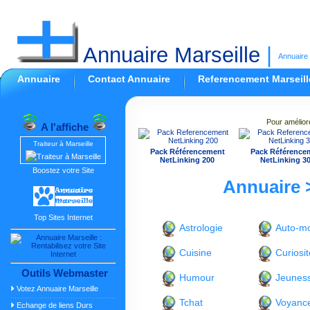
Annuaire Marseille
|
Annuaire 
Annuaire
Contact Annuaire
Referencement Marseill
Pour amélior
A l'affiche
Traiteur à Marseille
Pack Référencement
Pack Référence
NetLinking 200
NetLinking 3
Boostez votre Site
Annuaire
Top Sites Internet
Astrologie
Auto-m
Cuisine
Curiosit
Outils Webmaster
Humour
Jeunes
Votez Annuaire Marseille
Tchat
Voyanc
Echange de liens Durs