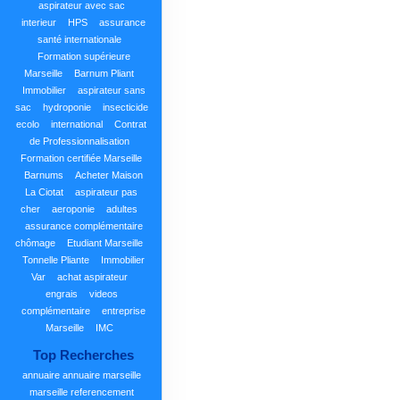
aspirateur avec sac
interieur
HPS
assurance
santé internationale
Formation supérieure
Marseille
Barnum Pliant
Immobilier
aspirateur sans
sac
hydroponie
insecticide
ecolo
international
Contrat
de Professionnalisation
Formation certifiée Marseille
Barnums
Acheter Maison
La Ciotat
aspirateur pas
cher
aeroponie
adultes
assurance complémentaire
chômage
Etudiant Marseille
Tonnelle Pliante
Immobilier
Var
achat aspirateur
engrais
videos
complémentaire
entreprise
Marseille
IMC
Top Recherches
annuaire
annuaire marseille
marseille
referencement