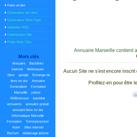
Faire un lien
Generateur de Liens
Generateur Meta Tags
Validation W3C
Optimisation Site
Poids Mots Cles
Annuaire Marseille contient 
Mots clés
Annuaire
Backlinks
Internet
Webmaster
Aucun Site ne s'est encore inscrit
Sites
google
Echange de
liens en dur
Annuaire
Profitez-en pour être l
Generaliste
Formation
Marseille
yahoo
Référenceur
backlink
annuaires
annuaire gratuit
annuaire liens en dur
Informatique Marseille
Formation
Tommyknocker
Aster
Sites internet
Barnum
deblocage iphone