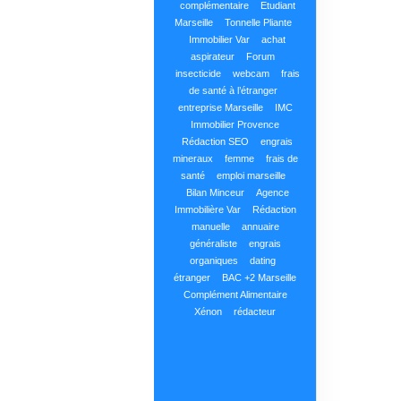
complémentaire
Etudiant
Marseille
Tonnelle Pliante
Immobilier Var
achat
aspirateur
Forum
insecticide
webcam
frais
de santé à l’étranger
entreprise Marseille
IMC
Immobilier Provence
Rédaction SEO
engrais
mineraux
femme
frais de
santé
emploi marseille
Bilan Minceur
Agence
Immobilière Var
Rédaction
manuelle
annuaire
généraliste
engrais
organiques
dating
étranger
BAC +2 Marseille
Complément Alimentaire
Xénon
rédacteur