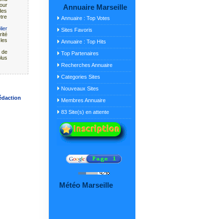
pour
Annuaire Marseille
 des
être
Annuaire : Top Votes
lier
Sites Favoris
ité
les
Annuaire : Top Hits
n de
Top Partenaires
lus
Recherches Annuaire
Categories Sites
Nouveaux Sites
édaction
Membres Annuaire
83 Site(s) en attente
Météo Marseille