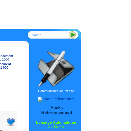
Search :
ncement
 1 000
Communiqués de Presse
Packs
Référencement
Echange Automatique
de Liens
end