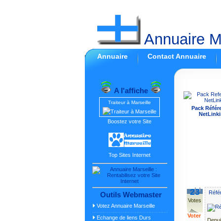
Annuaire Ma
Annuaire
Contact Annuaire
A l'affiche
Traiteur à Marseille
Pack Référ
NetLinki
Boostez votre Site
Top Sites Internet
23
Réfé
Outils Webmaster
Votes
Votez Annuaire Marseille
Voter
Echange de liens Durs
Depuis