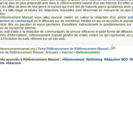
art de plus en plus prépondérante dans le référencement naturel d'un site internet. En effet, 
r les afflux de liens de tout genre et surtout qui n'ont rien de naturels parce qu'obtenus avec
ts, il a fallu réagir et seules les rédactions manuelles sont désormais en mesure de ne plus 
tées.
éférencement Manuel vous allez pouvoir mettre en valeur la rédaction d'un article
pub
itement un communiqué
en le diffusant sur de nombreux médias ce qui va accroître la popular
article dès sa parution et aussi permettre d'améliorer indirectement le positionnement sur 
rs de recherche internet.
fois outil d'aide à la rédaction de communiqués de presse efficaces et plate forme de diffusio
hes d'informations, référencement manuel génère de vraies visites ce qui représente un p
à l'évolution du trafic référent sur un site web.
eferencementmanuel.org
|
Fiche Référencement de Référencement Manuel
|
rie de Référencement Manuel : Annuaire >
Internet
>
Referencement
clés associés à Référencement Manuel :
référencement
Netlinking
Rédaction SEO
R
lle
rédacteur