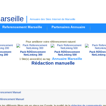
rseille
|
Annuaire des Sites Internet de Marseille
Referencement Marseille
Partenaires Annuaire
Pour améliorer votre référencement naturel:
encement
Pack Référencement
Pack Référencement
Pack Référe
ng 200
NetLinking 300
NetLinking 500
NetLinking
Annuaire Marseille
1 Site(s) associé(s) au tag :
Rédaction manuelle
rencement Manuel
 les différents filtres mis en place par Google, la qualité de la
rédaction de communiqués
pr