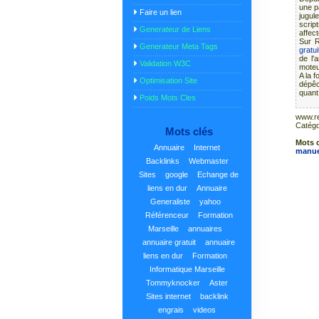
une p
Faire un lien
jugule
scrip
Generateur de Liens
affec
Sur R
Generateur Meta Tags
gratu
de l'
Validation W3C
moteu
A la 
Optimisation Site
dépêc
quant 
Poids Mots Cles
www.r
Catégo
Mots clés
Mots 
Annuaire
Internet
manue
Backlinks
Webmaster
Sites
google
Echange de
liens en dur
Annuaire
Generaliste
yahoo
Référenceur
Formation
Marseille
annuaires
annuaire gratuit
annuaire
liens en dur
Formation
Informatique Marseille
Tommyknocker
Aster
Sites internet
backlink
engrais
videos