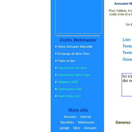
Annuaire Ma
Pour l'utiliser, 
code cree et a
Un
Outils Webmaster
Lien 
Texte
Votez Annuaire Marseille
Texte
Echange de liens Durs
Ouver
Faire un lien
Generateur de Liens
Generateur Meta Tags
Validation W3C
Optimisation Site
Poids Mots Cles
Mots clés
Annuaire
Internet
Generez 
Backlinks
Webmaster
google
Sites
Annuaire