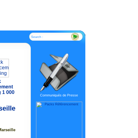
Search :
k
ement
 1 000
Communiqués de Presse
eille
arseille