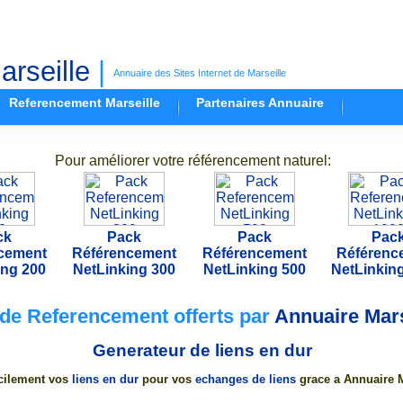
rseille
|
Annuaire des Sites Internet de Marseille
Referencement Marseille
Partenaires Annuaire
Pour améliorer votre référencement naturel:
ck
Pack
Pack
Pac
cement
Référencement
Référencement
Référenc
ing 200
NetLinking 300
NetLinking 500
NetLinking
 de Referencement offerts par
Annuaire Mars
Generateur de
liens en dur
cilement vos
liens en dur
pour vos
echanges de liens
grace a Annuaire M