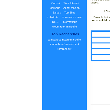
pages...
Conseil
Sites Internet
Marseille
Achat maison
L'in
Sanary
Top Sites
Dans le but 
substrats
assurance santé
n'est valable 
DEES
Informatique
webmaster marseille
Top Recherches
annuaire
annuaire marseille
marseille
referencement
referenceur