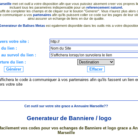
rseille
met cet outil a votre disposition afin que vous puissiez aisement creer vos propres li
incluant tous les parametres indispensable pour un
referencement naturel.
il suffit de completer les champs et de cliquer sur le bouton "Generer". Vous n'aurez plus alors 
 le communiquer a vos
partenaires
afin qu'ils puissent coller ce code sur les pages de leur sit
ainsi assurer un echange de liens en dur de qualite.
Generateur de Balises Metas
est egalement disponible dans les outils mis a votre dispositio
vers votre site :
 du lien :
 au survol du lien :
ture du lien :
Cet outil sur votre site grace a Annuaire Marseille??
Generateur de Banniere / logo
facilement vos codes pour vos echanges de Banniere et logo grace a An
Marseille