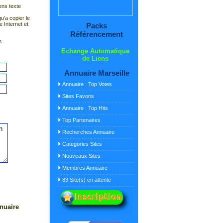
ens texte
qu'a copier le
e Internet et
Packs
Référencement
n
Echange Automatique
de Liens
Annuaire Marseille
Annuaire : Top Votes
Sites Favoris
Annuaire : Top Hits
Top Partenaires
Recherches Annuaire
Categories Sites
Nouveaux Sites
Membres Annuaire
83 Site(s) en attente
nuaire