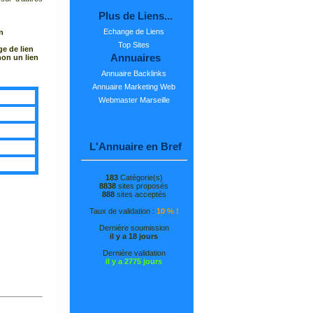
Plus de Liens...
Echange de Liens
n
Top Sites
ge de lien
Annuaires
non un lien
Annuaire Backlinks
Annuaire Marketing Web
Webmaster Marseille
L'Annuaire en Bref
183
Catégorie(s)
8838
sites proposés
888
sites acceptés
Taux de validation :
10 % !
Dernière soumission
il y a 18 jours
Dernière validation
il y a 2775 jours