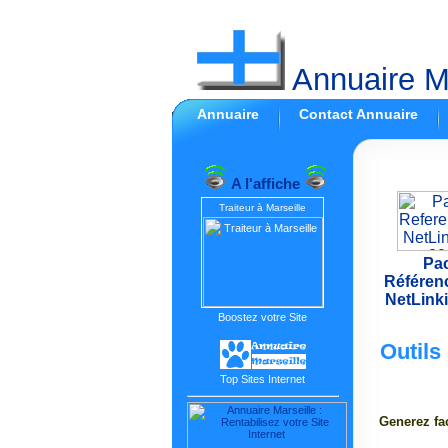
Annuaire Ma
Annuaire
Contact Annuaire
A l'affiche
Traiteur à Marseille
Pa
Référen
NetLink
Boostez votre Site
Outils
Top Sites Internet
Generez fa