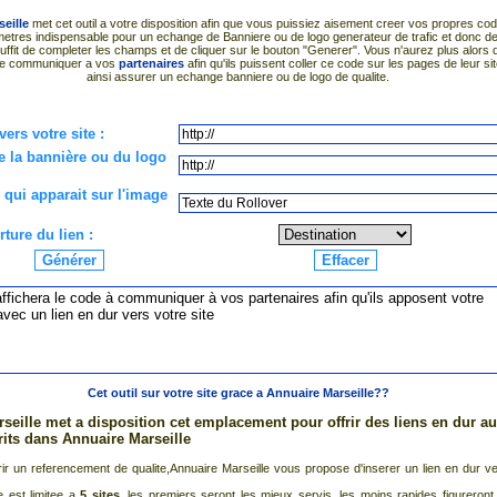
eille
met cet outil a votre disposition afin que vous puissiez aisement creer vos propres cod
metres indispensable pour un echange de Banniere ou de logo generateur de trafic et donc de 
il suffit de completer les champs et de cliquer sur le bouton "Generer". Vous n'aurez plus alors 
 le communiquer a vos
partenaires
afin qu'ils puissent coller ce code sur les pages de leur sit
ainsi assurer un echange banniere ou de logo de qualite.
vers votre site :
e la bannière ou du logo
 qui apparait sur l'image
ture du lien :
Cet outil sur votre site grace a Annuaire Marseille??
seille met a disposition cet emplacement pour offrir des liens en dur au
crits dans Annuaire Marseille
rir un referencement de qualite,Annuaire Marseille vous propose d'inserer un lien en dur ve
e est limitee a
5 sites
, les premiers seront les mieux servis, les moins rapides figureront