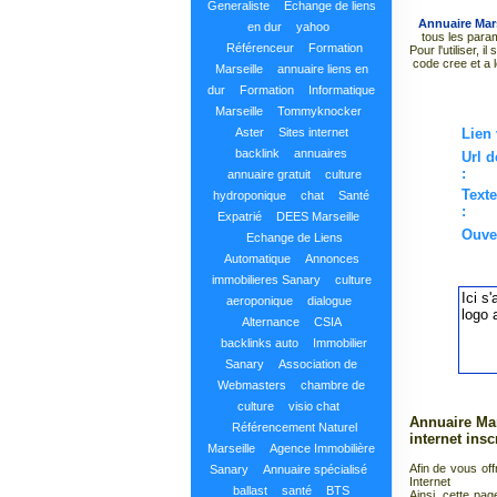
Generaliste
Echange de liens
Annuaire Mars
en dur
yahoo
tous les para
Référenceur
Formation
Pour l'utiliser, 
code cree et a
Marseille
annuaire liens en
dur
Formation
Informatique
Marseille
Tommyknocker
Lien 
Aster
Sites internet
backlink
annuaires
Url d
:
annuaire gratuit
culture
Texte
hydroponique
chat
Santé
:
Expatrié
DEES Marseille
Ouver
Echange de Liens
Automatique
Annonces
immobilieres Sanary
culture
aeroponique
dialogue
Alternance
CSIA
backlinks auto
Immobilier
Sanary
Association de
Webmasters
chambre de
culture
visio chat
Annuaire Mar
Référencement Naturel
internet ins
Marseille
Agence Immobilière
Afin de vous off
Sanary
Annuaire spécialisé
Internet
ballast
santé
BTS
Ainsi, cette pag