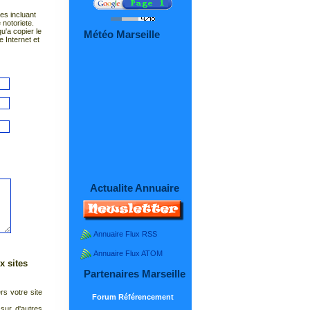
es incluant
notoriete.
qu'a copier le
Météo Marseille
e Internet et
Actualite Annuaire
Annuaire Flux RSS
Annuaire Flux ATOM
x sites
Partenaires Marseille
rs votre site
Forum Référencement
 sur d'autres