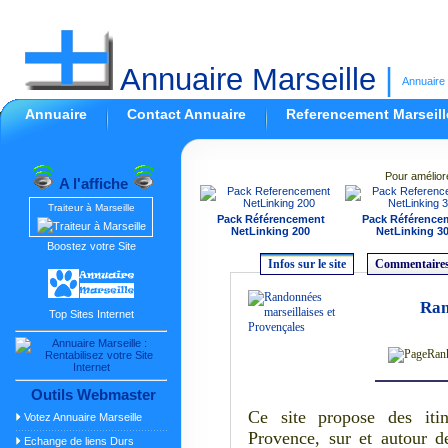
Annuaire Marseille
|
Annuaire 
Annuaire
Contact Annuaire
Referencement Marseill
Pour amélior
A l'affiche
Traiteur à Marseille
Pack Référencement
Pack Référence
NetLinking 200
NetLinking 3
Boostez votre Site
Infos sur le site
Commentaires
Ran
Top Sites Internet
Outils Webmaster
Ce site propose des itin
Votez Annuaire Marseille
Provence, sur et autour 
Echange de liens Durs