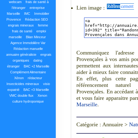
webcam
frais de santé à
Lien image :
l’étranger
entreprise
Marseille
IMC
Immobilier
Provence
Rédaction SEO
engrais mineraux
femme
frais de santé
emploi
marseille
Bilan Minceur
Agence Immobilière Var
Rédaction manuelle
Communiquez l'adresse
annuaire généraliste
engrais
Provençales à vos amis pour
organiques
dating
permettent aux internaut
étranger
BAC +2 Marseille
aider à mieux faire connai
Complément Alimentaire
En effet, plus cette pa
Xénon
rédacteur
Insecticides mineraux
visio
référencement naturel
expatrié
BAC +3 Marseille
Provençales. En accédant à 
VMC double flux
Xenon
et vous faire apparaitre pa
culture hydroponique
Marseille
.
Catégorie : Annuaire >
Nat