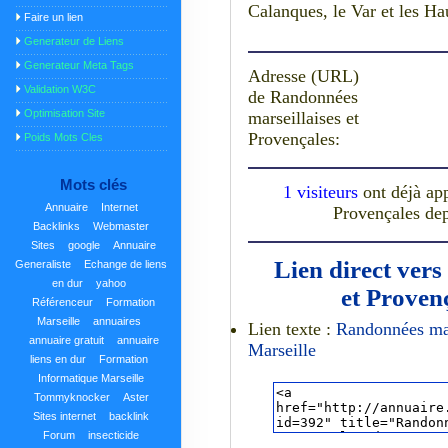
Calanques, le Var et les Ha
Faire un lien
Generateur de Liens
Generateur Meta Tags
Adresse (URL)
Validation W3C
de Randonnées
Optimisation Site
marseillaises et
Provençales:
Poids Mots Cles
Mots clés
1 visiteurs
ont déjà app
Annuaire
Internet
Provençales dep
Backlinks
Webmaster
Sites
google
Annuaire
Lien direct ver
Generaliste
Echange de liens
en dur
yahoo
et Proven
Référenceur
Formation
Marseille
annuaires
Lien texte :
Randonnées mar
annuaire gratuit
annuaire
Marseille
liens en dur
Formation
Informatique Marseille
Tommyknocker
Aster
Sites internet
backlink
Forum
insecticide