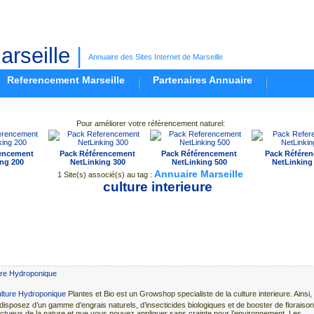
rseille
|
Annuaire des Sites Internet de Marseille
Referencement Marseille
Partenaires Annuaire
Pour améliorer votre référencement naturel:
encement
Pack Référencement
Pack Référencement
Pack Référe
ng 200
NetLinking 300
NetLinking 500
NetLinking
Annuaire Marseille
1 Site(s) associé(s) au tag :
culture interieure
ure Hydroponique
Plantes et Bio est un Growshop specialiste de la culture interieure. Ainsi,
disposez d’un gamme d’engrais naturels, d’insecticides biologiques et de booster de floraison
ctueux de la nature et que vous pouvez appliquer sans crainte pour l’environnement. Les