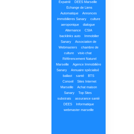
Expatrié
DEES Marseille
Echange de Liens
Automatique
Annonces
immobilieres Sanary
culture
aeroponique
dialogue
Alternance
CSIA
backlinks auto
Immobilier
Sanary
Association de
Webmasters
chambre de
culture
visio chat
Référencement Naturel
Marseille
Agence Immobilière
Sanary
Annuaire spécialisé
ballast
santé
BTS
Conseil
Sites Internet
Marseille
Achat maison
Sanary
Top Sites
substrats
assurance santé
DEES
Informatique
webmaster marseille