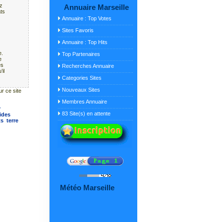
z
Annuaire Marseille
ats
Annuaire : Top Votes
Sites Favoris
Annuaire : Top Hits
e.
Top Partenaires
e
es
Recherches Annuaire
il
Categories Sites
Nouveaux Sites
ur ce site
Membres Annuaire
r
83 Site(s) en attente
ides
ts
terre
Météo Marseille