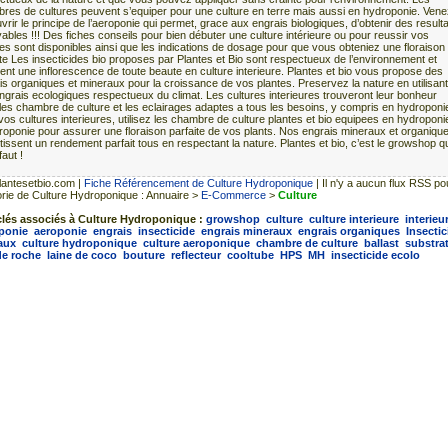
res de cultures peuvent s’equiper pour une culture en terre mais aussi en hydroponie. Vene
rir le principe de l’aeroponie qui permet, grace aux engrais biologiques, d’obtenir des result
yables !!! Des fiches conseils pour bien débuter une culture intérieure ou pour reussir vos
res sont disponibles ainsi que les indications de dosage pour que vous obteniez une floraison
ite Les insecticides bio proposes par Plantes et Bio sont respectueux de l’environnement et
ent une inflorescence de toute beaute en culture interieure. Plantes et bio vous propose des
is organiques et mineraux pour la croissance de vos plantes. Preservez la nature en utilisant
ngrais ecologiques respectueux du climat. Les cultures interieures trouveront leur bonheur
les chambre de culture et les eclairages adaptes a tous les besoins, y compris en hydroponi
vos cultures interieures, utilisez les chambre de culture plantes et bio equipees en hydroponi
roponie pour assurer une floraison parfaite de vos plants. Nos engrais mineraux et organiqu
issent un rendement parfait tous en respectant la nature. Plantes et bio, c’est le growshop qu’
aut !
antesetbio.com
|
Fiche Référencement de Culture Hydroponique
| Il n'y a aucun flux RSS po
rie de Culture Hydroponique : Annuaire >
E-Commerce
>
Culture
lés associés à Culture Hydroponique :
growshop
culture
culture interieure
interieu
ponie
aeroponie
engrais
insecticide
engrais mineraux
engrais organiques
Insectic
aux
culture hydroponique
culture aeroponique
chambre de culture
ballast
substra
de roche
laine de coco
bouture
reflecteur
cooltube
HPS
MH
insecticide ecolo