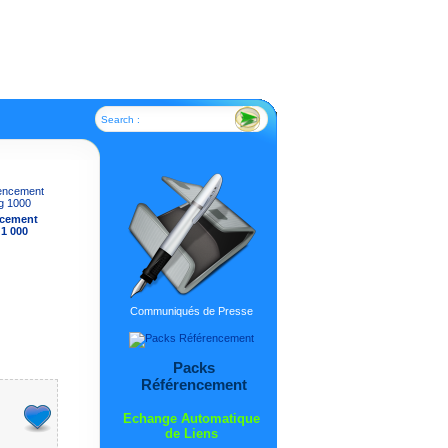
Search :
ncement
 1 000
Communiqués de Presse
Packs
Référencement
Echange Automatique
de Liens