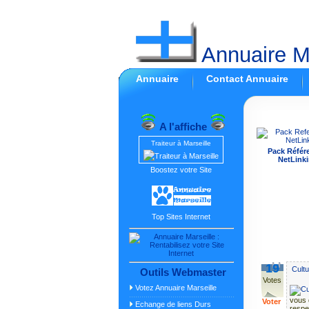
Annuaire Ma
Annuaire
Contact Annuaire
A l'affiche
Traiteur à Marseille
Pack Référ
NetLinki
Boostez votre Site
Top Sites Internet
19
Cult
Outils Webmaster
Votes
Votez Annuaire Marseille
vous 
Voter
Echange de liens Durs
respe