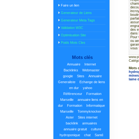
chamb
Faire un lien
decouv
incro
Generateur de Liens
bouti
parfa
Generateur Meta Tags
assur
engra
Validation W3C
des e
dans 
Optimisation Site
Pour 
ou ae
Poids Mots Cles
garant
vous f
Mots clés
www.pl
Catégo
Annuaire
Internet
Mots c
Backlinks
Webmaster
hydro
miner
google
Sites
Annuaire
laine 
Generaliste
Echange de liens
en dur
yahoo
Référenceur
Formation
Marseille
annuaire liens en
dur
Formation
Informatique
Marseille
Tommyknocker
Aster
Sites internet
backlink
annuaires
annuaire gratuit
culture
hydroponique
chat
Santé