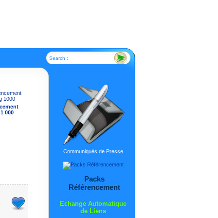
Search :
ncement
 1 000
Communiqués de Presse
Packs
Référencement
Echange Automatique
de Liens