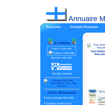
Annuaire Ma
Annuaire
Contact Annuaire
A l'affiche
Traiteur à Marseille
Pack Référ
NetLinki
Boostez votre Site
Top Sites Internet
31
Assu
Outils Webmaster
Votes
Votez Annuaire Marseille
expat
Voter
Echange de liens Durs
d’ent