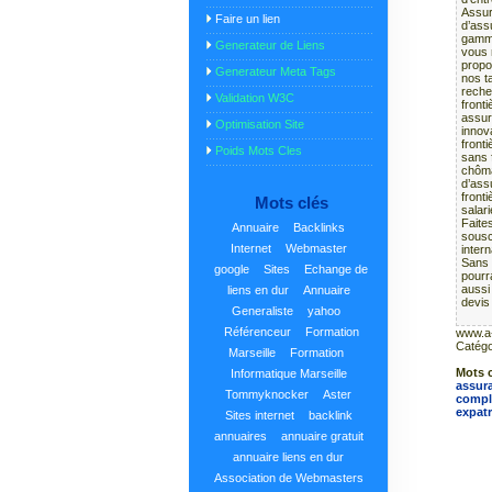
Assur
Faire un lien
d’ass
gamme
Generateur de Liens
vous 
propo
Generateur Meta Tags
nos ta
reche
Validation W3C
front
assur
Optimisation Site
innov
fronti
Poids Mots Cles
sans 
chôma
d’ass
front
Mots clés
salari
Faite
Annuaire
Backlinks
sousc
Internet
Webmaster
inter
Sans 
google
Sites
Echange de
pourr
aussi
liens en dur
Annuaire
devis 
Generaliste
yahoo
Référenceur
Formation
www.a-
Catégo
Marseille
Formation
Mots c
Informatique Marseille
assur
Tommyknocker
Aster
compl
expatr
Sites internet
backlink
annuaires
annuaire gratuit
annuaire liens en dur
Association de Webmasters