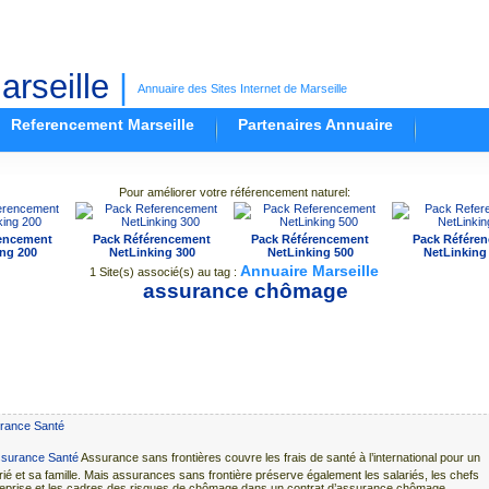
rseille
|
Annuaire des Sites Internet de Marseille
Referencement Marseille
Partenaires Annuaire
Pour améliorer votre référencement naturel:
encement
Pack Référencement
Pack Référencement
Pack Référe
ng 200
NetLinking 300
NetLinking 500
NetLinking
Annuaire Marseille
1 Site(s) associé(s) au tag :
assurance chômage
rance Santé
Assurance sans frontières couvre les frais de santé à l’international pour un
rié et sa famille. Mais assurances sans frontière préserve également les salariés, les chefs
reprise et les cadres des risques de chômage dans un contrat d’assurance chômage.