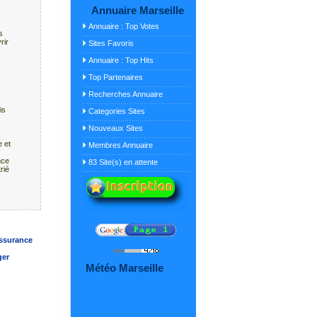
Annuaire Marseille
Annuaire : Top Votes
s
rir
Sites Favoris
Annuaire : Top Hits
Top Partenaires
Recherches Annuaire
is
Categories Sites
Nouveaux Sites
 et
Membres Annuaire
nce
83 Site(s) en attente
rié
ssurance
ger
Météo Marseille