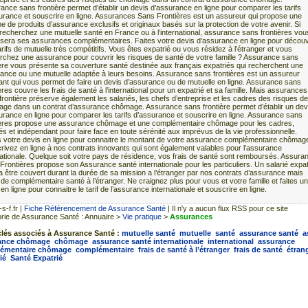
ance sans frontière permet d’établir un devis d’assurance en ligne pour comparer les tarifs
urance et souscrire en ligne. Assurances Sans Frontières est un assureur qui propose une
 de produits d’assurance exclusifs et originaux basés sur la protection de votre avenir. Si
recherchez une mutuelle santé en France ou à l’international, assurance sans frontières vou
sera ses assurances complémentaires. Faites votre devis d’assurance en ligne pour découv
rifs de mutuelle très compétitifs. Vous êtes expatrié ou vous résidez à l’étranger et vous
rchez une assurance pour couvrir les risques de santé de votre famille ? Assurance sans
ière vous présente sa couverture santé destinée aux français expatriés qui recherchent une
ance ou une mutuelle adaptée à leurs besoins. Assurance sans frontières est un assureur
ant qui vous permet de faire un devis d’assurance ou de mutuelle en ligne. Assurance sans
ères couvre les frais de santé à l’international pour un expatrié et sa famille. Mais assurances
frontière préserve également les salariés, les chefs d’entreprise et les cadres des risques de
ge dans un contrat d’assurance chômage. Assurance sans frontière permet d’établir un dev
urance en ligne pour comparer les tarifs d’assurance et souscrire en ligne. Assurance sans
ières propose une assurance chômage et une complémentaire chômage pour les cadres,
és et indépendant pour faire face en toute sérénité aux imprévus de la vie professionnelle.
s votre devis en ligne pour connaitre le montant de votre assurance complémentaire chômage
rivez en ligne à nos contrats innovants qui sont également valables pour l’assurance
nationale. Quelque soit votre pays de résidence, vos frais de santé sont remboursés. Assura
Frontières propose son Assurance santé internationale pour les particuliers. Un salarié expat
a être couvert durant la durée de sa mission a l’étranger par nos contrats d’assurance mais
 de complémentaire santé à l’étranger. Ne craignez plus pour vous et votre famille et faites un
en ligne pour connaitre le tarif de l’assurance internationale et souscrire en ligne.
s-f.fr
|
Fiche Référencement de Assurance Santé
| Il n'y a aucun flux RSS pour ce site
rie de Assurance Santé : Annuaire >
Vie pratique
>
Assurances
lés associés à Assurance Santé :
mutuelle santé
mutuelle
santé
assurance santé
a
ance chômage
chômage
assurance santé internationale
international
assurance
émentaire chômage
complémentaire
frais de santé à l’étranger
frais de santé
étran
ié
Santé Expatrié