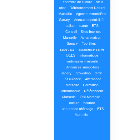
chambre de culture
visio
chat
Référencement Naturel
Marseille
Agence Immobilière
Sanary
Annuaire spécialisé
ballast
santé
BTS
Conseil
Sites Internet
Marseille
Achat maison
Sanary
Top Sites
substrats
assurance santé
DEES
Informatique
webmaster marseille
Annonces immobilière
Sanary
growshop
terre
assurance
Alternance
Marseille
Formation
Informatique
Référenceur
Marseille
Taxi Marseille
culture
bouture
assurance chômage
BTS
Marseille