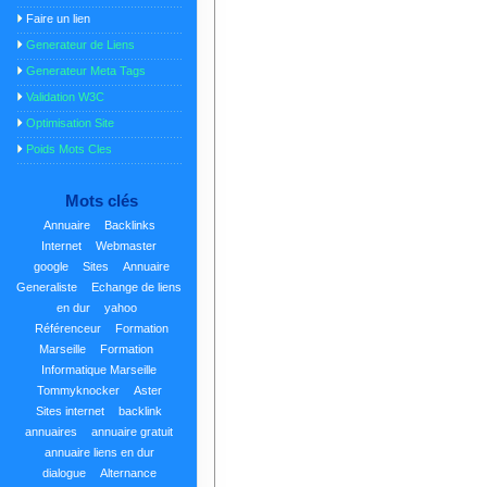
Faire un lien
Generateur de Liens
Generateur Meta Tags
Validation W3C
Optimisation Site
Poids Mots Cles
Mots clés
Annuaire
Backlinks
Internet
Webmaster
google
Sites
Annuaire
Generaliste
Echange de liens
en dur
yahoo
Référenceur
Formation
Marseille
Formation
Informatique Marseille
Tommyknocker
Aster
Sites internet
backlink
annuaires
annuaire gratuit
annuaire liens en dur
dialogue
Alternance