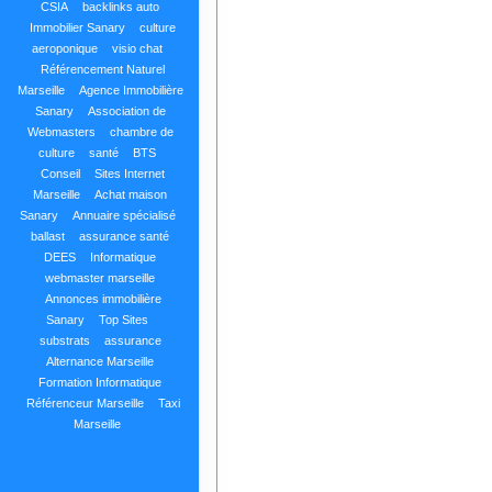
CSIA
backlinks auto
Immobilier Sanary
culture
aeroponique
visio chat
Référencement Naturel
Marseille
Agence Immobilière
Sanary
Association de
Webmasters
chambre de
culture
santé
BTS
Conseil
Sites Internet
Marseille
Achat maison
Sanary
Annuaire spécialisé
ballast
assurance santé
DEES
Informatique
webmaster marseille
Annonces immobilière
Sanary
Top Sites
substrats
assurance
Alternance Marseille
Formation Informatique
Référenceur Marseille
Taxi
Marseille