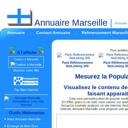
Annuaire Marseille
|
Annuaire 
Annuaire
Contact Annuaire
Referencement Marseill
Pour amélior
A l'affiche
Traiteur à Marseille
Pack Référencement
Pack Référence
NetLinking 200
NetLinking 3
Boostez votre Site
Mesurez la Popula
Visualisez le contenu de
Top Sites Internet
faisant apparait
Cela vous permettra ainsi de pouvoir verif
En Effet, grace a cet outil, vous saurez sur quels 
lorsqu'on souhaite
analyser un site Internet
. Ain
Internet
, Annuaire Marseille vous propose une g
Outils Webmaster
Votez Annuaire Marseille
Echange de liens Durs