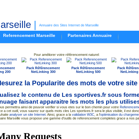
rseille
|
Annuaire des Sites Internet de Marseille
Referencement Marseille
Partenaires Annuaire
Pour améliorer votre référencement naturel:
encement
Pack Référencement
Pack Référencement
Pack Référe
ng 200
NetLinking 300
NetLinking 500
NetLinking
esurez la Popularite des mots de votre site
ualisez le contenu de Les sportives.fr sous form
nuage faisant apparaitre les mots les plus utilise
us permettra ainsi de pouvoir verifier si vous etes sur le bon chemin pour votre
Referencem
ce a cet outil, vous saurez sur quels mots cles Les sportives.fr sera le plus visible, il est donc 
uhaite
analyser un site Internet
. Ainsi, grace a la
validation W3C
, a l'
optimisation du chargemen
uaire Marseille vous propose une gamme d'outils de referencement completes grace a nos pa