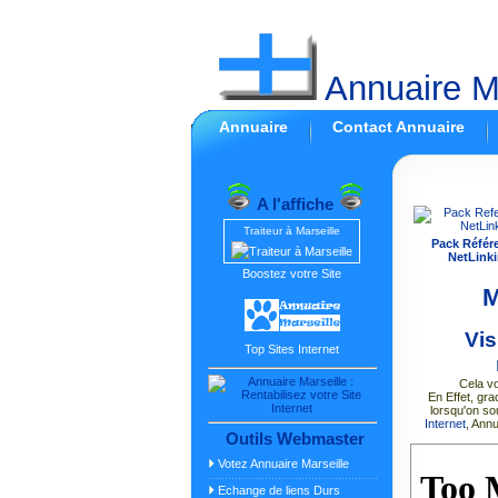
Annuaire Ma
Annuaire
Contact Annuaire
A l'affiche
Traiteur à Marseille
Pack Référ
NetLinki
Boostez votre Site
M
Vis
Top Sites Internet
Cela vo
En Effet, gra
lorsqu'on so
Internet
, Ann
Outils Webmaster
Votez Annuaire Marseille
Echange de liens Durs