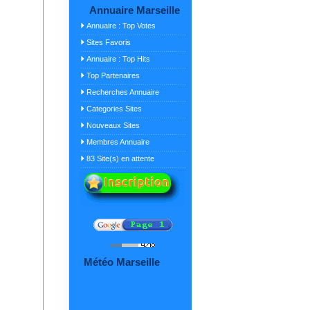
Annuaire Marseille
Annuaire : Top Votes
Sites Favoris
Annuaire : Top Hits
Top Partenaires
Recherches Annuaire
Categories Sites
Nouveaux Sites
Membres Annuaire
83 Site(s) en attente
Météo Marseille