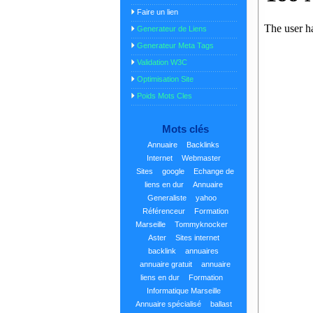
Faire un lien
Generateur de Liens
Generateur Meta Tags
Validation W3C
Optimisation Site
Poids Mots Cles
Mots clés
Annuaire
Backlinks
Internet
Webmaster
Sites
google
Echange de
liens en dur
Annuaire
Generaliste
yahoo
Référenceur
Formation
Marseille
Tommyknocker
Aster
Sites internet
backlink
annuaires
annuaire gratuit
annuaire
liens en dur
Formation
Informatique Marseille
Annuaire spécialisé
ballast