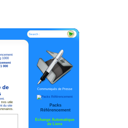
Search :
ncement
 1 000
e de
Communiqués de Presse
s
ent
.
tres utile
Packs
t du site
rtenaires.
Référencement
Echange Automatique
de Liens