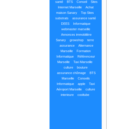
santé
BTS
Conseil
Sites
Internet Marseille
Achat
maison Sanary
Top Sites
substrats
assurance santé
DEES
Informatique
webmaster marseille
Annonces immobilière
Sanary
growshop
terre
assurance
Alternance
Marseille
Formation
Informatique
Référenceur
Marseille
Taxi Marseille
culture
bouture
assurance chômage
BTS
Marseille
Conseils
Informatique
apple
Taxi
Aéroport Marseille
culture
interieure
cooltube