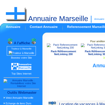
Annuaire Marseille
|
Annuaire 
Annuaire
Contact Annuaire
Referencement Marseill
Pour amélior
A l'affiche
Traiteur à Marseille
Pack Référencement
Pack Référence
NetLinking 200
NetLinking 3
Boostez votre Site
1
Annu
Top Sites Internet
Outils Webmaster
Votez Annuaire Marseille
0
Echange de liens Durs
Location de vacances à Mar