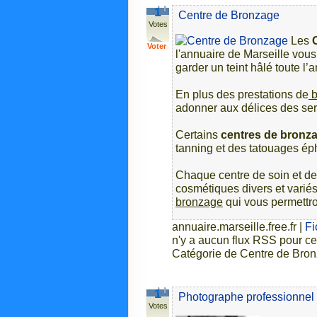
1
Centre de Bronzage
Votes
Les
Voter
l'annuaire de Marseille vou
garder un teint hâlé toute l’
En plus des prestations de
b
adonner aux délices des se
Certains
centres de bronza
tanning et des tatouages é
Chaque centre de soin et d
cosmétiques divers et variés 
bronzage
qui vous permettro
annuaire.marseille.free.fr
|
Fi
n'y a aucun flux RSS pour ce
Catégorie de Centre de Bron
1
Photographe professionnel 
Votes