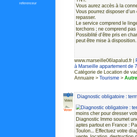
referenceur
Vous aurez accès à la conne
Vous pourrez disposer d’un é
repasser.
Le service comprend le linge d
torchons ; ne comprend pas
Possiblité d’être pris en c
peut être mise à disposition.
www.marseille06lapalud.fr
|
à Marseille appartement de 
Catégorie de Location de va
Annuaire >
Tourisme
>
Autr
0
Diagnostic obligatoire : termi
Votes
Voter
moins cher pour dresser vot
Diagnostic Immo soumet une 
aptes partout en France : Par
Toulon... Effectuez votre di
vente, location, destruction