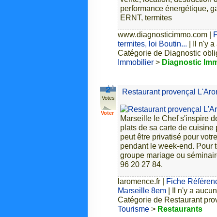
performance énergétique, ga
ERNT, termites
www.diagnosticimmo.com
|
F
termites, loi Boutin...
| Il n'y 
Catégorie de Diagnostic obliga
Immobilier
>
Diagnostic Imm
2
Restaurant provençal L'Ar
Votes
Voter
Marseille le Chef s'inspire 
plats de sa carte de cuisin
peut être privatisé pour vo
pendant le week-end. Pour 
groupe mariage ou séminaire
96 20 27 84.
laromence.fr
|
Fiche Référen
Marseille 8em
| Il n'y a aucu
Catégorie de Restaurant pro
Tourisme
>
Restaurants