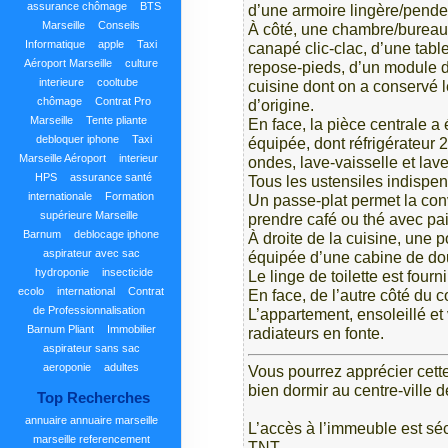
assurance chômage
BTS
d’une armoire lingère/pende
Marseille
Conseils
À côté, une chambre/bureau
Informatique
apple
Taxi
canapé clic-clac, d’une tabl
Aéroport Marseille
culture
repose-pieds, d’un module 
interieure
cooltube
cuisine dont on a conservé 
chômage
Contrat Pro
d’origine.
Marseille
Tente pliante
En face, la pièce centrale 
debloquer iphone
Taxi
équipée, dont réfrigérateur 2
Marseille Aéroport
interieur
ondes, lave-vaisselle et lav
HPS
assurance santé
Tous les ustensiles indispen
internationale
Formation
Un passe-plat permet la conv
supérieure Marseille
prendre café ou thé avec pain
Barnum
deblocage iphone
À droite de la cuisine, une 
aspirateur avec sac
équipée d’une cabine de dou
hydroponie
insecticide
Le linge de toilette est fourn
ecolo
international
Contrat
En face, de l’autre côté du 
de Professionnalisation
L’appartement, ensoleillé et 
Barnum Pliant
Immobilier
radiateurs en fonte.
aspirateur sans sac
aeroponie
adultes
Vous pourrez apprécier cett
bien dormir au centre-ville d
Top Recherches
annuaire
annuaire marseille
L’accès à l’immeuble est séc
marseille
referencement
TNT.