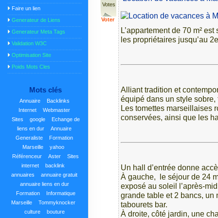
Votes
Faire un lien
Voter
Generateur de Liens
L’appartement de 70 m² est 
Generateur Meta Tags
les propriétaires jusqu’au 2
Validation W3C
Optimisation Site
Poids Mots Cles
Alliant tradition et contemp
Mots clés
équipé dans un style sobre, 
Annuaire
Backlinks
Les tomettes marseillaises 
Internet
Webmaster
conservées, ainsi que les h
Sites
google
Echange de
liens en dur
Annuaire
Generaliste
Formation
Marseille
yahoo
Référenceur
Aster
Sites
internet
backlink
Un hall d’entrée donne accès
annuaires
annuaire gratuit
À gauche, le séjour de 24 m²
annuaire liens en dur
exposé au soleil l’après-mid
Formation
Informatique
grande table et 2 bancs, un 
Marseille
Tommyknocker
tabourets bar.
culture
bouture
À droite, côté jardin, une c