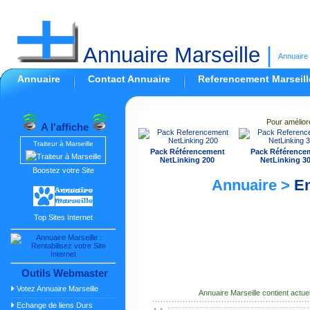
Annuaire Marseille
|
Annuaire 
Annuaire
Contact Annuaire
Referencement Marseill
Pour amélior
A l'affiche
Traiteur à Marseille
Pack Référencement
Pack Référence
NetLinking 200
NetLinking 3
Boostez votre Site
Annuaire >
En
Top Sites Internet
Outils Webmaster
Votez Annuaire Marseille
Annuaire Marseille contient actu
Echange de liens Durs