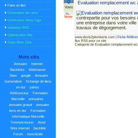
0
Evaluation remplacement wc 
Faire un lien
Votes
Generateur de Liens
Voter
contrepartie pour vos besoin
Generateur Meta Tags
une entreprise dans votre ville
travaux de dégorgement.
Validation W3C
Optimisation Site
www.devis2plomberie.com
|
Fiche Référe
flux RSS pour ce site
Poids Mots Cles
Catégorie de Evaluation remplacement wc
Mots clés
Annuaire
Internet
Backlinks
Webmaster
Sites
google
Annuaire
Generaliste
Echange de liens
en dur
yahoo
Référenceur
Formation
Marseille
annuaires
annuaire gratuit
annuaire
liens en dur
Formation
Informatique Marseille
Tommyknocker
Aster
Sites internet
backlink
Forum
insecticide