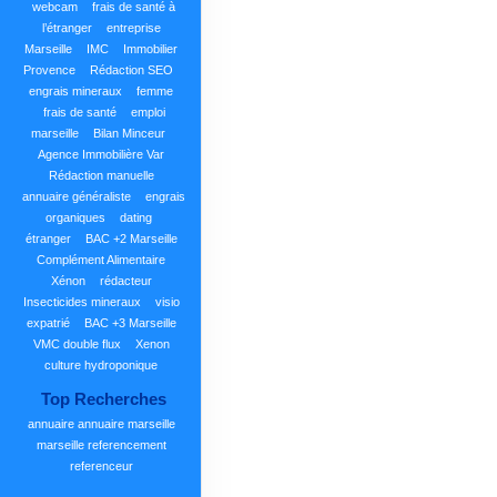
webcam
frais de santé à
l’étranger
entreprise
Marseille
IMC
Immobilier
Provence
Rédaction SEO
engrais mineraux
femme
frais de santé
emploi
marseille
Bilan Minceur
Agence Immobilière Var
Rédaction manuelle
annuaire généraliste
engrais
organiques
dating
étranger
BAC +2 Marseille
Complément Alimentaire
Xénon
rédacteur
Insecticides mineraux
visio
expatrié
BAC +3 Marseille
VMC double flux
Xenon
culture hydroponique
Top Recherches
annuaire
annuaire marseille
marseille
referencement
referenceur