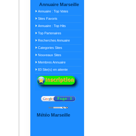
Annuaire Marseille
Annuaire : Top Votes
Sites Favoris
Annuaire : Top Hits
Top Partenaires
Recherches Annuaire
Categories Sites
Nouveaux Sites
Membres Annuaire
83 Site(s) en attente
Météo Marseille