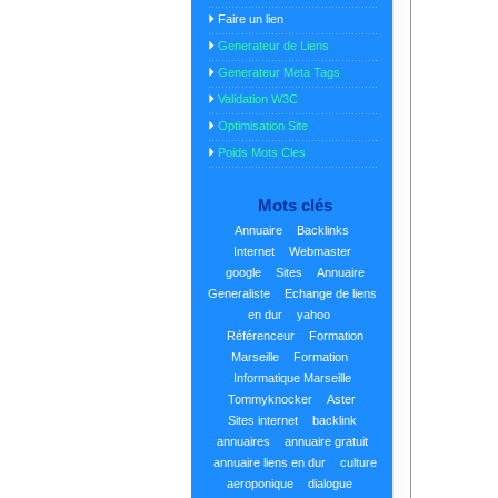
Faire un lien
Generateur de Liens
Generateur Meta Tags
Validation W3C
Optimisation Site
Poids Mots Cles
Mots clés
Annuaire
Backlinks
Internet
Webmaster
google
Sites
Annuaire
Generaliste
Echange de liens
en dur
yahoo
Référenceur
Formation
Marseille
Formation
Informatique Marseille
Tommyknocker
Aster
Sites internet
backlink
annuaires
annuaire gratuit
annuaire liens en dur
culture
aeroponique
dialogue