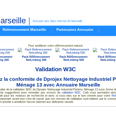
rseille
|
Annuaire des Sites Internet de Marseille
Referencement Marseille
Partenaires Annuaire
Pour améliorer votre référencement naturel:
encement
Pack Référencement
Pack Référencement
Pack Référe
ng 200
NetLinking 300
NetLinking 500
NetLinking
Validation W3C
ez la conformite de Dprojex Nettoyage Industriel 
Ménage 13 avec
Annuaire Marseille
esultat de la validation W3C de Dprojex Nettoyage Industriel Parlons Ménage 13 sous forme
e suggestions pour remedier aux erreurs de
validation W3C
. Cela vous permettra ains
sible pour les moteurs de recherche et donc si vous etes sur le bon chemin pour votre
Ref
important avant tout c'est de savoir que ces normes de validation sont editees par le cons
 priorite a ameliorer l'acces internet aux deficients visuels.