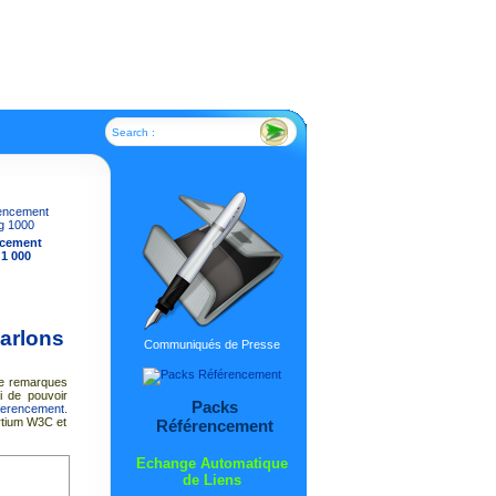
Search :
ncement
 1 000
Parlons
Communiqués de Presse
 de remarques
i de pouvoir
Packs
erencement
.
ortium W3C et
Référencement
Echange Automatique
de Liens