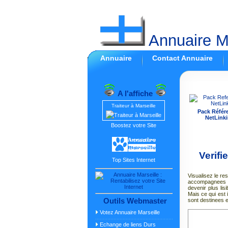
Annuaire Ma
Annuaire
Contact Annuaire
A l'affiche
Traiteur à Marseille
Pack Référ
NetLinki
Boostez votre Site
Verifi
Top Sites Internet
Visualisez le r
accompagnees d
devenir plus li
Mais ce qui est 
Outils Webmaster
sont destinees en
Votez Annuaire Marseille
Echange de liens Durs