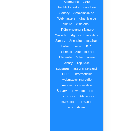
Alternance
CSIA
backlinks auto
Immobilier
Sanary
Association de
Webmasters
chambre de
culture
visio chat
Référencement Naturel
Marseille
Agence Immobilière
Sanary
Annuaire spécialisé
ballast
santé
BTS
Conseil
Sites Internet
Marseille
Achat maison
Sanary
Top Sites
substrats
assurance santé
DEES
Informatique
webmaster marseille
Annonces immobilière
Sanary
growshop
terre
assurance
Alternance
Marseille
Formation
Informatique