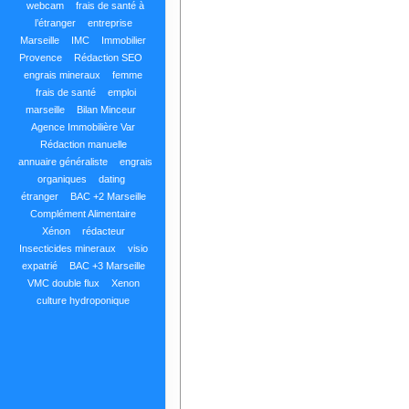
webcam
frais de santé à
l’étranger
entreprise
Marseille
IMC
Immobilier
Provence
Rédaction SEO
engrais mineraux
femme
frais de santé
emploi
marseille
Bilan Minceur
Agence Immobilière Var
Rédaction manuelle
annuaire généraliste
engrais
organiques
dating
étranger
BAC +2 Marseille
Complément Alimentaire
Xénon
rédacteur
Insecticides mineraux
visio
expatrié
BAC +3 Marseille
VMC double flux
Xenon
culture hydroponique