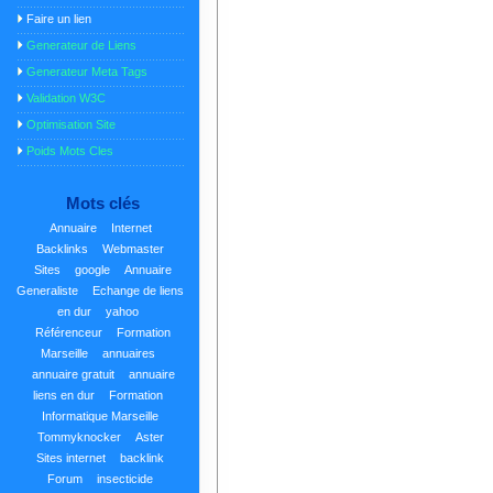
Faire un lien
Generateur de Liens
Generateur Meta Tags
Validation W3C
Optimisation Site
Poids Mots Cles
Mots clés
Annuaire
Internet
Backlinks
Webmaster
Sites
google
Annuaire
Generaliste
Echange de liens
en dur
yahoo
Référenceur
Formation
Marseille
annuaires
annuaire gratuit
annuaire
liens en dur
Formation
Informatique Marseille
Tommyknocker
Aster
Sites internet
backlink
Forum
insecticide