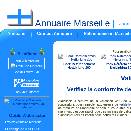
Annuaire Marseille
|
Annuaire 
Annuaire
Contact Annuaire
Referencement Marseill
Pour amélior
A l'affiche
Traiteur à Marseille
Pack Référencement
Pack Référence
NetLinking 200
NetLinking 3
Boostez votre Site
Val
Verifiez la conformite 
Top Sites Internet
Visualisez le resultat de la validation W3C 
suggestions pour remedier aux erreurs de
validat
les moteurs de recherche et donc si vous etes su
avant tout c'est de savoir que ces normes de valida
Outils Webmaster
a ameliorer l'acces internet aux deficients visuels.
Votez Annuaire Marseille
Echange de liens Durs