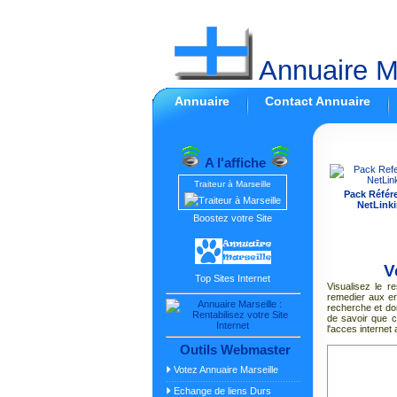
Annuaire Ma
Annuaire
Contact Annuaire
A l'affiche
Traiteur à Marseille
Pack Référ
NetLinki
Boostez votre Site
V
Top Sites Internet
Visualisez le 
remedier aux e
recherche et do
de savoir que c
l'acces internet 
Outils Webmaster
Votez Annuaire Marseille
Echange de liens Durs