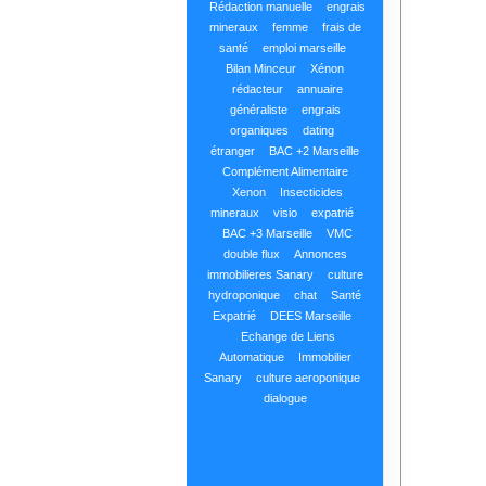
Rédaction manuelle
engrais
mineraux
femme
frais de
santé
emploi marseille
Bilan Minceur
Xénon
rédacteur
annuaire
généraliste
engrais
organiques
dating
étranger
BAC +2 Marseille
Complément Alimentaire
Xenon
Insecticides
mineraux
visio
expatrié
BAC +3 Marseille
VMC
double flux
Annonces
immobilieres Sanary
culture
hydroponique
chat
Santé
Expatrié
DEES Marseille
Echange de Liens
Automatique
Immobilier
Sanary
culture aeroponique
dialogue