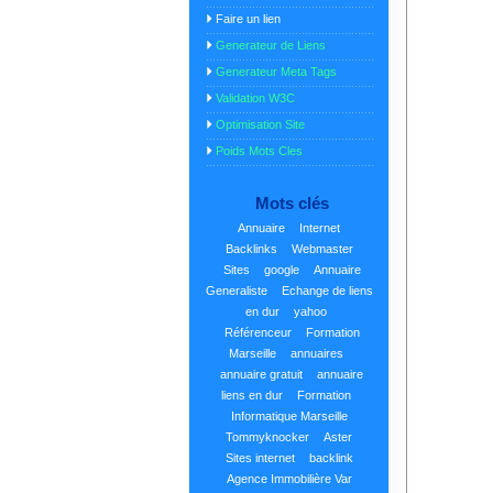
Faire un lien
Generateur de Liens
Generateur Meta Tags
Validation W3C
Optimisation Site
Poids Mots Cles
Mots clés
Annuaire
Internet
Backlinks
Webmaster
Sites
google
Annuaire
Generaliste
Echange de liens
en dur
yahoo
Référenceur
Formation
Marseille
annuaires
annuaire gratuit
annuaire
liens en dur
Formation
Informatique Marseille
Tommyknocker
Aster
Sites internet
backlink
Agence Immobilière Var