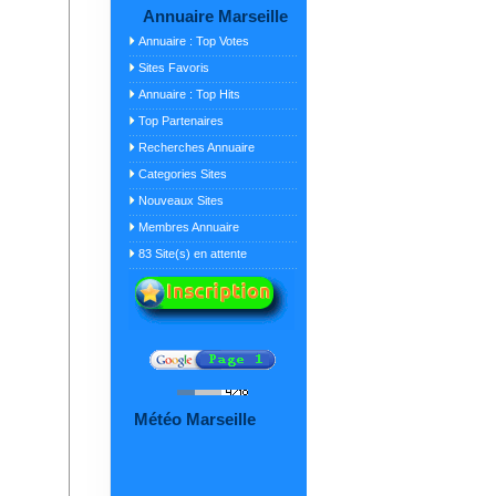
Annuaire Marseille
Annuaire : Top Votes
Sites Favoris
Annuaire : Top Hits
Top Partenaires
Recherches Annuaire
Categories Sites
Nouveaux Sites
Membres Annuaire
83 Site(s) en attente
Météo Marseille