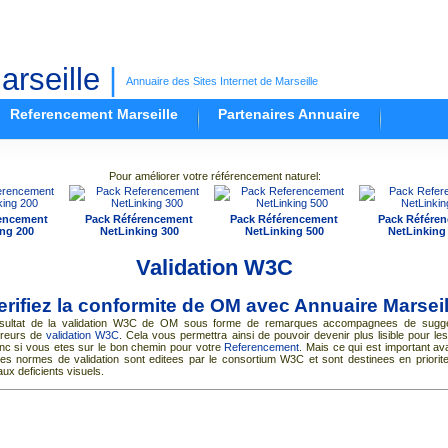
rseille
|
Annuaire des Sites Internet de Marseille
Referencement Marseille
Partenaires Annuaire
Pour améliorer votre référencement naturel:
encement
Pack Référencement
Pack Référencement
Pack Référe
ng 200
NetLinking 300
NetLinking 500
NetLinking
Validation W3C
erifiez la conformite de OM avec
Annuaire Marseil
resultat de la validation W3C de OM sous forme de remarques accompagnees de sugge
rreurs de
validation W3C
. Cela vous permettra ainsi de pouvoir devenir plus lisible pour l
nc si vous etes sur le bon chemin pour votre
Referencement
. Mais ce qui est important ava
es normes de validation sont editees par le consortium W3C et sont destinees en priorite
aux deficients visuels.