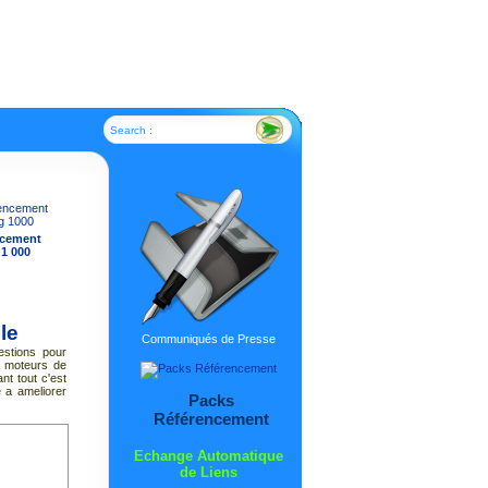
Search :
ncement
 1 000
le
Communiqués de Presse
stions pour
es moteurs de
nt tout c'est
 a ameliorer
Packs
Référencement
Echange Automatique
de Liens