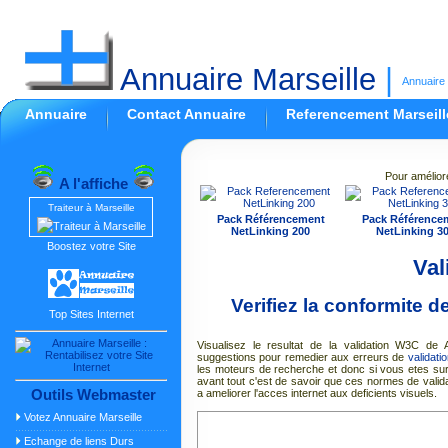
Annuaire Marseille
|
Annuaire 
Annuaire
Contact Annuaire
Referencement Marseill
Pour amélior
A l'affiche
Traiteur à Marseille
Pack Référencement
Pack Référence
NetLinking 200
NetLinking 3
Boostez votre Site
Val
Verifiez la conformite 
Top Sites Internet
Visualisez le resultat de la validation W3C 
suggestions pour remedier aux erreurs de
validat
les moteurs de recherche et donc si vous etes su
avant tout c'est de savoir que ces normes de valida
Outils Webmaster
a ameliorer l'acces internet aux deficients visuels.
Votez Annuaire Marseille
Echange de liens Durs