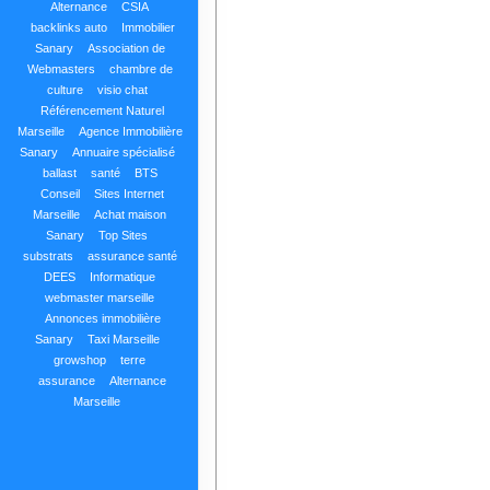
Alternance
CSIA
backlinks auto
Immobilier
Sanary
Association de
Webmasters
chambre de
culture
visio chat
Référencement Naturel
Marseille
Agence Immobilière
Sanary
Annuaire spécialisé
ballast
santé
BTS
Conseil
Sites Internet
Marseille
Achat maison
Sanary
Top Sites
substrats
assurance santé
DEES
Informatique
webmaster marseille
Annonces immobilière
Sanary
Taxi Marseille
growshop
terre
assurance
Alternance
Marseille