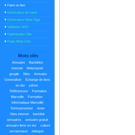
Faire un lien
Generateur de Liens
Generateur Meta Tags
Validation W3C
Optimisation Site
Poids Mots Cles
Mots clés
Annuaire
Backlinks
Internet
Webmaster
google
Sites
Annuaire
Generaliste
Echange de liens
en dur
yahoo
Référenceur
Formation
Marseille
Formation
Informatique Marseille
Tommyknocker
Aster
Sites internet
backlink
annuaires
annuaire gratuit
annuaire liens en dur
culture
aeroponique
dialogue