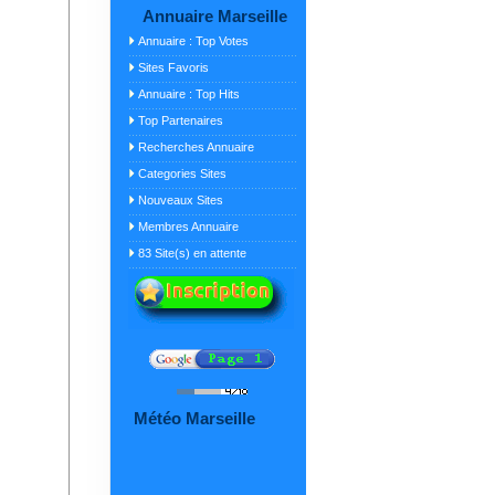
Annuaire Marseille
Annuaire : Top Votes
Sites Favoris
Annuaire : Top Hits
Top Partenaires
Recherches Annuaire
Categories Sites
Nouveaux Sites
Membres Annuaire
83 Site(s) en attente
Météo Marseille