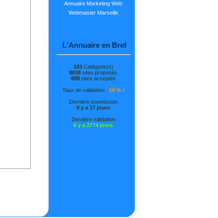
Annuaire Marketing Web
Webmaster Marseille
L'Annuaire en Bref
183
Catégorie(s)
8838
sites proposés
888
sites acceptés
Taux de validation :
10 % !
Dernière soumission
il y a 17 jours
Dernière validation
il y a 2774 jours