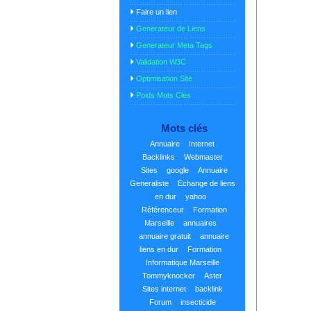
Faire un lien
Generateur de Liens
Generateur Meta Tags
Validation W3C
Optimisation Site
Poids Mots Cles
Mots clés
Annuaire
Internet
Backlinks
Webmaster
Sites
google
Annuaire
Generaliste
Echange de liens
en dur
yahoo
Référenceur
Formation
Marseille
annuaires
annuaire gratuit
annuaire
liens en dur
Formation
Informatique Marseille
Tommyknocker
Aster
Sites internet
backlink
Forum
insecticide