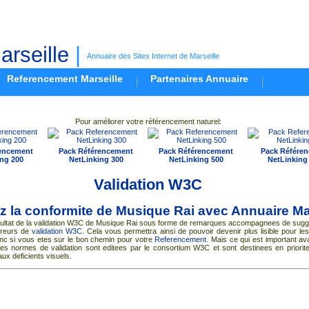
rseille
|
Annuaire des Sites Internet de Marseille
Referencement Marseille
Partenaires Annuaire
Pour améliorer votre référencement naturel:
encement
Pack Référencement
Pack Référencement
Pack Référe
ng 200
NetLinking 300
NetLinking 500
NetLinking
Validation W3C
ez la conformite de Musique Rai avec
Annuaire Ma
esultat de la validation W3C de Musique Rai sous forme de remarques accompagnees de sugg
rreurs de
validation W3C
. Cela vous permettra ainsi de pouvoir devenir plus lisible pour l
nc si vous etes sur le bon chemin pour votre
Referencement
. Mais ce qui est important ava
es normes de validation sont editees par le consortium W3C et sont destinees en priorite
aux deficients visuels.