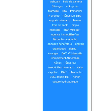
webcam
frais de santé à
l’étranger
entreprise
Marseille
IMC
Immobilier
Provence
Rédaction SEO
engrais mineraux
femme
frais de santé
emploi
marseille
Bilan Minceur
Agence Immobilière Var
Rédaction manuelle
annuaire généraliste
engrais
organiques
dating
étranger
BAC +2 Marseille
Complément Alimentaire
Xénon
rédacteur
Insecticides mineraux
visio
expatrié
BAC +3 Marseille
VMC double flux
Xenon
culture hydroponique