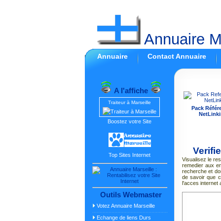
Annuaire Ma
Annuaire
Contact Annuaire
A l'affiche
Traiteur à Marseille
Pack Référ
NetLinki
Boostez votre Site
Verifi
Top Sites Internet
Visualisez le r
remedier aux e
recherche et do
de savoir que c
l'acces internet 
Outils Webmaster
Votez Annuaire Marseille
Echange de liens Durs