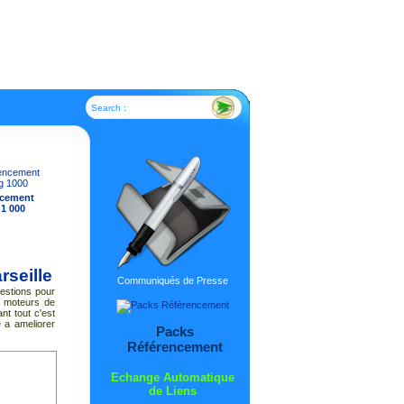
Search :
ncement
 1 000
rseille
Communiqués de Presse
estions pour
es moteurs de
nt tout c'est
 a ameliorer
Packs
Référencement
Echange Automatique
de Liens