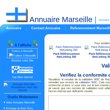
Annuaire Marseille
|
Annuaire 
Annuaire
Contact Annuaire
Referencement Marseill
Pour amélior
A l'affiche
Traiteur à Marseille
Pack Référencement
Pack Référence
NetLinking 200
NetLinking 3
Boostez votre Site
Val
Verifiez la conformite
Top Sites Internet
Visualisez le resultat de la validation W3C de
remedier aux erreurs de
validation W3C
. Cela vou
recherche et donc si vous etes sur le bon chemin
de savoir que ces normes de validation sont edite
l'acces internet aux deficients visuels.
Outils Webmaster
Votez Annuaire Marseille
Echange de liens Durs