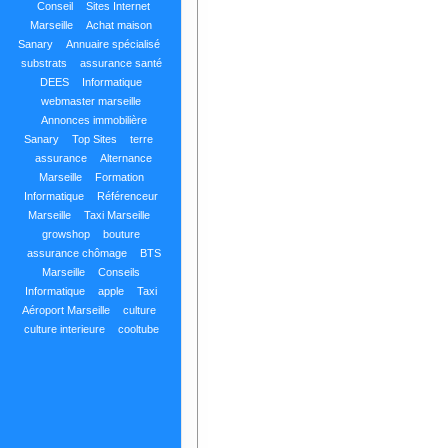
Conseil
Sites Internet
Marseille
Achat maison
Sanary
Annuaire spécialisé
substrats
assurance santé
DEES
Informatique
webmaster marseille
Annonces immobilière
Sanary
Top Sites
terre
assurance
Alternance
Marseille
Formation
Informatique
Référenceur
Marseille
Taxi Marseille
growshop
bouture
assurance chômage
BTS
Marseille
Conseils
Informatique
apple
Taxi
Aéroport Marseille
culture
culture interieure
cooltube