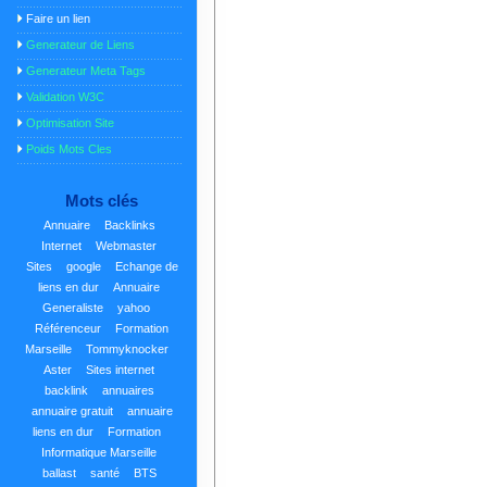
Faire un lien
Generateur de Liens
Generateur Meta Tags
Validation W3C
Optimisation Site
Poids Mots Cles
Mots clés
Annuaire
Backlinks
Internet
Webmaster
Sites
google
Echange de
liens en dur
Annuaire
Generaliste
yahoo
Référenceur
Formation
Marseille
Tommyknocker
Aster
Sites internet
backlink
annuaires
annuaire gratuit
annuaire
liens en dur
Formation
Informatique Marseille
ballast
santé
BTS