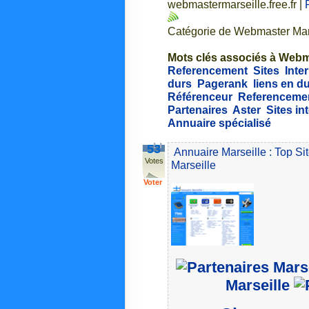
webmastermarseille.free.fr
|
Catégorie de Webmaster Mars
Mots clés associés à Webma
Referencement
Sites
Inte
durs
Pagerank
liens en d
Référenceur
Referencemen
Partenaires
Aster
Sites in
Annuaire spécialisé
53
Annuaire Marseille : Top Si
Votes
Marseille
Voter
Marseille