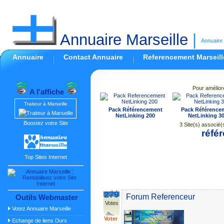
Annuaire Marseille
|
Annuaire 
Annuaire
Contact Annuaire
Referencement Marseill
Pour amélior
A l'affiche
Traiteur à Marseille
Pack Référencement
Pack Référence
NetLinking 200
NetLinking 3
Boostez votre Site
3 Site(s) associé(
réfé
Top Sites Internet
279
Forum Referenceur
Outils Webmaster
Votes
Votez Annuaire Marseille
Voter
Echange de liens Durs