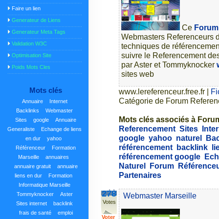
Faire un lien
Generateur de Liens
Ce
Forum
Generateur Meta Tags
Webmasters Referenceurs de 
Validation W3C
techniques de référencement 
suivre le Referencement des 
Optimisation Site
par Aster et Tommyknocker
Poids Mots Cles
sites web
Mots clés
www.lereferenceur.free.fr
|
Fi
Catégorie de Forum Referen
Annuaire
Internet
Backlinks
Webmaster
Mots clés associés à Foru
Sites
google
Annuaire
Referencement
Sites
Inte
Generaliste
Echange de liens
google
yahoo
naturel
Bac
en dur
yahoo
référencement
backlink
li
Référenceur
Formation
référencement google
Ech
Marseille
annuaires
Naturel
Forum
Référence
annuaire gratuit
annuaire
Partenaires
liens en dur
Formation
Informatique Marseille
278
Tommyknocker
Aster
Webmaster Marseille
Votes
Sites internet
backlink
frais de santé
emploi
Voter