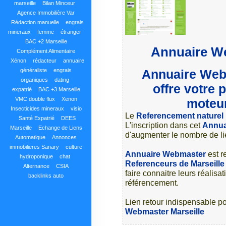
marseille
Bilan Minceur
Agence Immobilière Var
Rédaction manuelle
engrais
mineraux
femme
étranger
BAC +2 Marseille
Annuaire We
Complément Alimentaire
Xénon
rédacteur
annuaire
généraliste
engrais
Annuaire Web
organiques
dating
offre votre 
expatrié
BAC +3 Marseille
VMC double flux
Xenon
moteur
Insecticides mineraux
visio
Le
Referencement naturel
Santé Expatrié
DEES
L'inscription dans cet
Annua
Marseille
Echange de Liens
d'augmenter le nombre de li
Automatique
Annonces
immobilieres Sanary
culture
Annuaire Webmaster
est r
hydroponique
chat
Referenceurs de Marseille
Alternance
CSIA
faire connaitre leurs réalisat
backlinks auto
référencement.
Lien retour indispensable pou
Webmaster Marseille