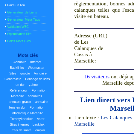
règlementation, bonnes adr
Faire un lien
calanques telles que l'esc
Generateur de Liens
visite en bateau.
Generateur Meta Tags
Validation W3C
Optimisation Site
Adresse (URL)
de Les
Poids Mots Cles
Calanques de
Cassis à
Mots clés
Marseille:
Annuaire
Internet
Backlinks
Webmaster
Sites
google
Annuaire
16 visiteurs
ont déjà a
Generaliste
Echange de liens
Marseille depu
en dur
yahoo
Référenceur
Formation
Marseille
annuaires
Lien direct vers
annuaire gratuit
annuaire
Marseil
liens en dur
Formation
Informatique Marseille
Lien texte :
Les Calanques 
Tommyknocker
Aster
Marseille
Sites internet
backlink
frais de santé
emploi