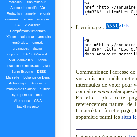
marseille
Bilan Minceur
Agence Immobilière Var
Rédaction manuelle
engrais
mineraux
femme
étranger
BAC +2 Marseille
Lien image :
Complément Alimentaire
Xénon
rédacteur
annuaire
généraliste
engrais
organiques
dating
expatrié
BAC +3 Marseille
VMC double flux
Xenon
Insecticides mineraux
visio
Communiquez l'adresse de 
Santé Expatrié
DEES
vos amis pour qu'ils mettent
Marseille
Echange de Liens
Automatique
Annonces
internautes de voter pour 
immobilieres Sanary
culture
connaitre www.calanquesdec
hydroponique
chat
En effet, plus cette pa
Alternance
CSIA
référencement naturel de 
backlinks auto
En accédant à cette page, l
apparaitre parmi les
sites l
Catégorie : Annuaire >
Tou