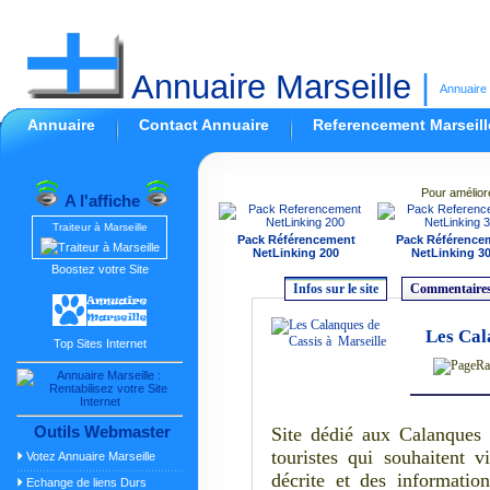
Annuaire Marseille
|
Annuaire 
Annuaire
Contact Annuaire
Referencement Marseill
Pour amélior
A l'affiche
Traiteur à Marseille
Pack Référencement
Pack Référence
NetLinking 200
NetLinking 3
Boostez votre Site
Infos sur le site
Commentaires
Les Cal
Top Sites Internet
Outils Webmaster
Site dédié aux Calanques 
touristes qui souhaitent v
Votez Annuaire Marseille
décrite et des information
Echange de liens Durs