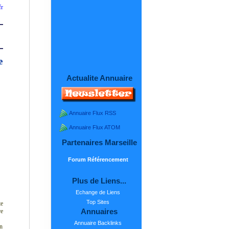
fr
e
Actualite Annuaire
Annuaire Flux RSS
Annuaire Flux ATOM
Partenaires Marseille
Forum Référencement
Plus de Liens...
Echange de Liens
Top Sites
te
Annuaires
re
Annuaire Backlinks
en