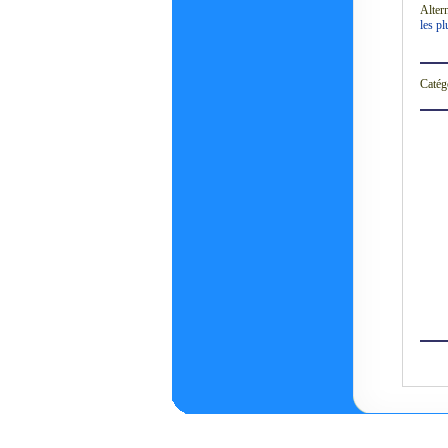
Altern
les pl
Catég