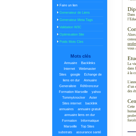
Faire un lien
Dip
Generateur de Liens
Dans 
l’Edu
Generateur Meta Tags
Validation W3C
Con
Optimisation Site
Alors
cons
Poids Mots Cles
profes
vous a
Mots clés
Etu
Annuaire
Backlinks
La vi
dans 
Internet
Webmaster
à la 
Sites
google
Echange de
liens en dur
Annuaire
L'ann
Generaliste
Référenceur
d’un 
des ét
Formation Marseille
yahoo
Tommyknocker
Aster
Cen
Sites internet
backlink
Cette 
annuaires
annuaire gratuit
humai
annuaire liens en dur
profe
forcé
Formation
Informatique
Marseille
Top Sites
substrats
assurance santé