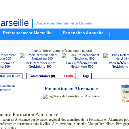
rseille
|
Annuaire des Sites Internet de Marseille
Referencement Marseille
Partenaires Annuaire
Pour améliorer votre référencement naturel:
encement
Pack Référencement
Pack Référencement
Pack Référe
ng 200
NetLinking 300
NetLinking 500
NetLinking
nfos sur le site
Commentaires (0)
Outils
Tags
29
Formation en Alternance
Vote
Vote
uaire Formation Alternance
rmation en Alternance par le leader régional des annuaires de la Formation en Alternance po
résenter les formations dans 8 villes : Ales, Avignon, Marseille, Montpellier, Nîmes, Perpigna
e, Vitrolles.