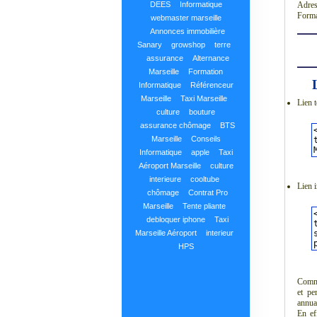
DEES
Informatique
Adres
Forma
webmaster marseille
Annonces immobilière
Sanary
growshop
terre
assurance
Alternance
Marseille
Formation
Informatique
Référenceur
Marseille
Taxi Marseille
Lien t
culture
bouture
assurance chômage
BTS
Marseille
Conseils
Informatique
apple
Taxi
Aéroport Marseille
culture
interieure
cooltube
Lien 
chômage
Contrat Pro
Marseille
Tente pliante
debloquer iphone
Taxi
Marseille Aéroport
interieur
HPS
Commu
et pe
annuai
En ef