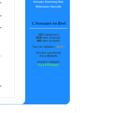
Annuaire Marketing Web
es
Webmaster Marseille
L'Annuaire en Bref
183
Catégorie(s)
8838
sites proposés
888
sites acceptés
Taux de validation :
10 % !
Dernière soumission
il y a 16 jours
 ?
Dernière validation
il y a 2773 jours