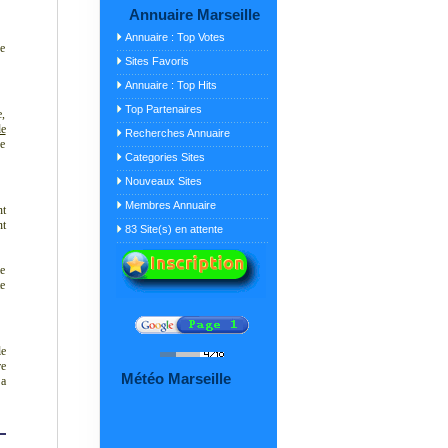
Annuaire Marseille
Annuaire : Top Votes
de
Sites Favoris
Annuaire : Top Hits
Top Partenaires
e,
de
Recherches Annuaire
de
Categories Sites
Nouveaux Sites
Membres Annuaire
nt
nt
83 Site(s) en attente
me
te
le
re
Météo Marseille
 a