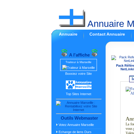
Annuaire Ma
Annuaire
Contact Annuaire
A l'affiche
Traiteur à Marseille
Pack Référ
NetLinki
Boostez votre Site
I
Top Sites Internet
Outils Webmaster
Ann
La fo
Votez Annuaire Marseille
vous p
Echange de liens Durs
Valenc