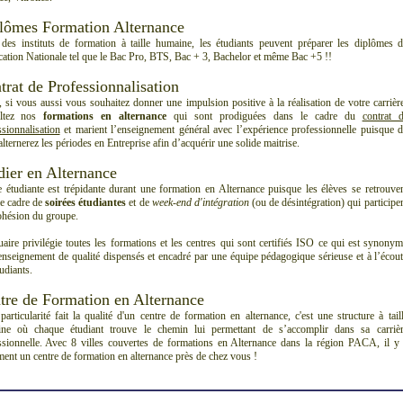
lômes Formation Alternance
des instituts de formation à taille humaine, les étudiants peuvent préparer les diplômes 
cation Nationale tel que le Bac Pro, BTS, Bac + 3, Bachelor et même Bac +5 !!
trat de Professionnalisation
, si vous aussi vous souhaitez donner une impulsion positive à la réalisation de votre carrièr
ultez nos
formations en alternance
qui sont prodiguées dans le cadre du
contrat 
sionnalisation
et marient l’enseignement général avec l’expérience professionnelle puisque 
lternerez les périodes en Entreprise afin d’acquérir une solide maitrise.
dier en Alternance
e étudiante est trépidante durant une formation en Alternance puisque les élèves se retrouve
le cadre de
soirées étudiantes
et de
week-end d'intégration
(ou de désintégration) qui participe
cohésion du groupe.
uaire privilégie toutes les formations et les centres qui sont certifiés ISO ce qui est synony
enseignement de qualité dispensés et encadré par une équipe pédagogique sérieuse et à l’écou
udiants.
tre de Formation en Alternance
particularité fait la qualité d'un centre de formation en alternance, c'est une structure à tail
ne où chaque étudiant trouve le chemin lui permettant de s’accomplir dans sa carriè
ssionnelle. Avec 8 villes couvertes de formations en Alternance dans la région PACA, il y
ment un centre de formation en alternance près de chez vous !