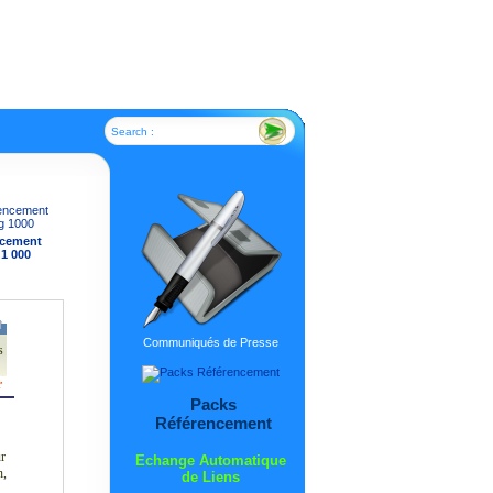
Search :
ncement
 1 000
Communiqués de Presse
s
r
Packs
Référencement
ur
Echange Automatique
n,
de Liens