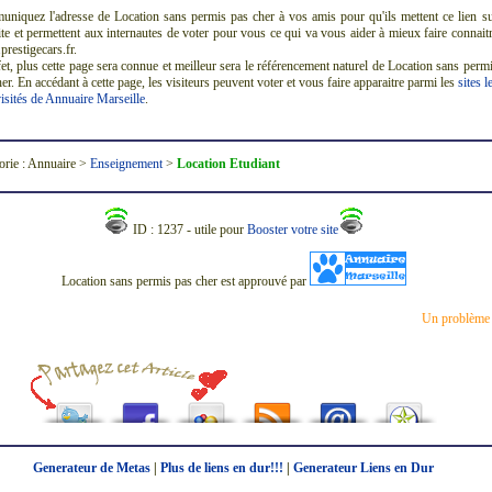
niquez l'adresse de Location sans permis pas cher à vos amis pour qu'ils mettent ce lien s
ite et permettent aux internautes de voter pour vous ce qui va vous aider à mieux faire connait
restigecars.fr.
et, plus cette page sera connue et meilleur sera le référencement naturel de Location sans perm
er. En accédant à cette page, les visiteurs peuvent voter et vous faire apparaitre parmi les
sites l
isités de Annuaire Marseille
.
orie : Annuaire >
Enseignement
>
Location Etudiant
ID : 1237 - utile pour
Booster votre site
Location sans permis pas cher est approuvé par
Un problème
Generateur de Metas
|
Plus de liens en dur!!!
|
Generateur Liens en Dur