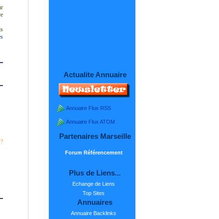
ur
re
is
es
Actualite Annuaire
Annuaire Flux RSS
Annuaire Flux ATOM
Partenaires Marseille
 ?
Forum Référencement
Plus de Liens...
Echange de Liens
Top Sites
Annuaires
Annuaire Backlinks