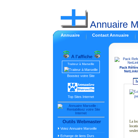
Annuaire Ma
Annuaire
Contact Annuaire
A l'affiche
Traiteur à Marseille
Pack Référ
NetLinki
Boostez votre Site
I
Top Sites Internet
Outils Webmaster
La loc
locat
Votez Annuaire Marseille
seule
Echange de liens Durs