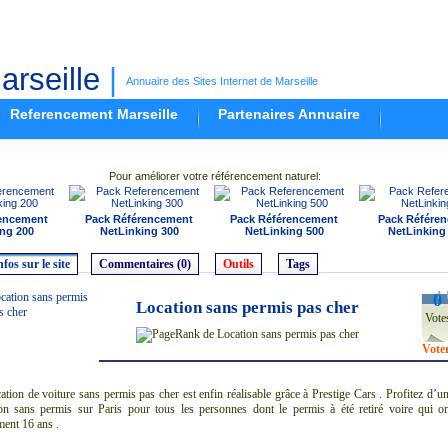
rseille
|
Annuaire des Sites Internet de Marseille
Referencement Marseille
Partenaires Annuaire
Pour améliorer votre référencement naturel:
encement
Pack Référencement
Pack Référencement
Pack Référe
ng 200
NetLinking 300
NetLinking 500
NetLinking
nfos sur le site
Commentaires (0)
Outils
Tags
0
Location sans permis pas cher
Vote
Vote
ation de voiture sans permis pas cher est enfin réalisable grâce à Prestige Cars . Profitez d’u
ion sans permis sur Paris pour tous les personnes dont le permis à été retiré voire qui o
ment 16 ans .