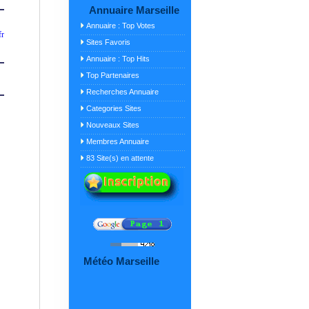
Annuaire Marseille
Annuaire : Top Votes
fr
Sites Favoris
Annuaire : Top Hits
Top Partenaires
Recherches Annuaire
Categories Sites
Nouveaux Sites
Membres Annuaire
83 Site(s) en attente
Météo Marseille