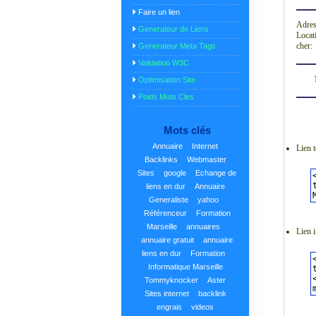
Faire un lien
Adres
Generateur de Liens
Locat
cher:
Generateur Meta Tags
Validation W3C
Optimisation Site
Poids Mots Cles
Mots clés
Annuaire
Internet
Lien t
Backlinks
Webmaster
Sites
google
Echange de
liens en dur
Annuaire
Generaliste
yahoo
Référenceur
Formation
Marseille
annuaires
Lien 
annuaire gratuit
annuaire
liens en dur
Formation
Informatique Marseille
Tommyknocker
Aster
Sites internet
backlink
engrais
videos