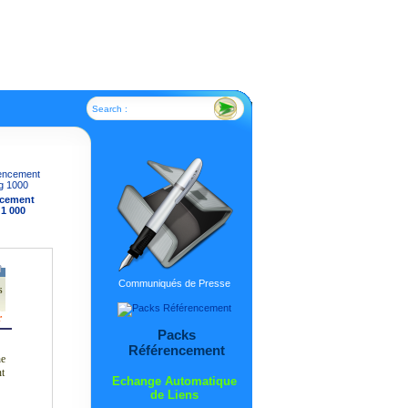
Search :
ncement
 1 000
Communiqués de Presse
s
r
Packs
Référencement
ne
nt
Echange Automatique
de Liens