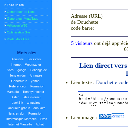
Faire un lien
Generateur de Liens
Adresse (URL)
Generateur Meta Tags
de Douchette
Validation W3C
code barre:
Optimisation Site
Poids Mots Cles
5 visiteurs
ont déjà appréci
0
Mots clés
Annuaire
Backlinks
Lien direct ver
Internet
Webmaster
Sites
google
Echange de
liens en dur
Annuaire
Generaliste
yahoo
Lien texte :
Douchette code
Référenceur
Formation
Marseille
Tommyknocker
Aster
Sites internet
backlink
annuaires
annuaire gratuit
annuaire
liens en dur
Formation
Lien image :
Informatique Marseille
Sites
Internet Marseille
Achat