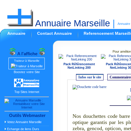
Annuaire Marseille
|
Annuaire 
Annuaire
Contact Annuaire
Referencement Marseill
Pour amélior
A l'affiche
Traiteur à Marseille
Pack Référencement
Pack Référence
NetLinking 200
NetLinking 3
Boostez votre Site
Infos sur le site
Commentaires
Top Sites Internet
Outils Webmaster
Nos douchettes code barre 
optique garantis par les p
Votez Annuaire Marseille
zebra, gencod, opticon, me
Echange de liens Durs