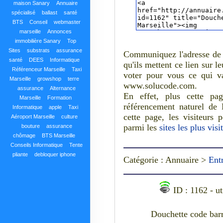
maison Sanary
Annuaire
spécialisé
ballast
santé
BTS
Conseil
webmaster
marseille
Annonces
immobilière Sanary
Top
Sites
substrats
assurance
Communiquez l'adresse de 
santé
DEES
Informatique
qu'ils mettent ce lien sur l
Référenceur Marseille
Taxi
voter pour vous ce qui v
Marseille
growshop
terre
www.solucode.com.
assurance
Alternance
En effet, plus cette pa
Marseille
Formation
référencement naturel de
Informatique
apple
Taxi
cette page, les visiteurs 
Aéroport Marseille
culture
parmi les
sites les plus vis
bouture
assurance
chômage
BTS Marseille
Conseils Informatique
Tente
pliante
debloquer iphone
Catégorie : Annuaire >
Ent
ID : 1162 - ut
Douchette code bar