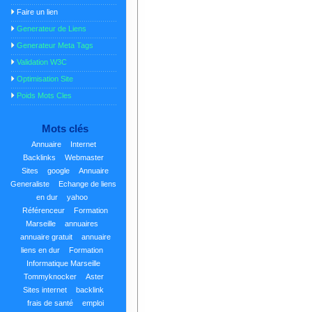
Faire un lien
Generateur de Liens
Generateur Meta Tags
Validation W3C
Optimisation Site
Poids Mots Cles
Mots clés
Annuaire
Internet
Backlinks
Webmaster
Sites
google
Annuaire
Generaliste
Echange de liens
en dur
yahoo
Référenceur
Formation
Marseille
annuaires
annuaire gratuit
annuaire
liens en dur
Formation
Informatique Marseille
Tommyknocker
Aster
Sites internet
backlink
frais de santé
emploi