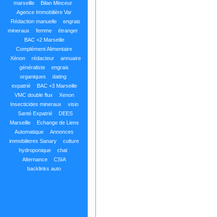
marseille
Bilan Minceur
Agence Immobilière Var
Rédaction manuelle
engrais
mineraux
femme
étranger
BAC +2 Marseille
Complément Alimentaire
Xénon
rédacteur
annuaire
généraliste
engrais
organiques
dating
expatrié
BAC +3 Marseille
VMC double flux
Xenon
Insecticides mineraux
visio
Santé Expatrié
DEES
Marseille
Echange de Liens
Automatique
Annonces
immobilieres Sanary
culture
hydroponique
chat
Alternance
CSIA
backlinks auto