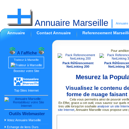
Annuaire Marseille
|
Annuaire 
Annuaire
Contact Annuaire
Referencement Marseill
Pour amélior
A l'affiche
Traiteur à Marseille
Pack Référencement
Pack Référence
NetLinking 200
NetLinking 3
Boostez votre Site
Mesurez la Popula
Visualisez le contenu de
Top Sites Internet
forme de nuage faisant a
Cela vous permettra ainsi de pouvoir verif
En Effet, grace a cet outil, vous saurez sur quels mo
tres utile lorsqu'on souhaite
analyser un site Intern
site Internet
, Annuaire Marseille vous propose une
Outils Webmaster
Votez Annuaire Marseille
Echange de liens Durs