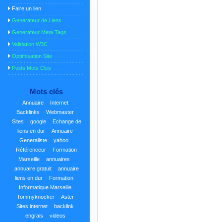
Faire un lien
Generateur de Liens
Generateur Meta Tags
Validation W3C
Optimisation Site
Poids Mots Cles
Mots clés
Annuaire
Internet
Backlinks
Webmaster
Sites
google
Echange de
liens en dur
Annuaire
Generaliste
yahoo
Référenceur
Formation
Marseille
annuaires
annuaire gratuit
annuaire
liens en dur
Formation
Informatique Marseille
Tommyknocker
Aster
Sites internet
backlink
engrais
videos