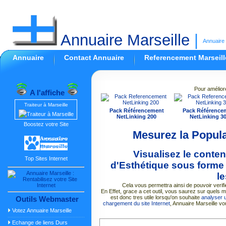
Annuaire Marseille
|
Annuaire 
Annuaire
Contact Annuaire
Referencement Marseill
Pour amélior
A l'affiche
Traiteur à Marseille
Pack Référencement
Pack Référence
NetLinking 200
NetLinking 3
Boostez votre Site
Mesurez la Popula
Visualisez le conte
Top Sites Internet
d'Esthétique sous forme 
le
Cela vous permettra ainsi de pouvoir verif
En Effet, grace a cet outil, vous saurez sur quels m
est donc tres utile lorsqu'on souhaite
analyser u
Outils Webmaster
chargement du site Internet
, Annuaire Marseille 
Votez Annuaire Marseille
Echange de liens Durs