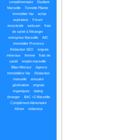
complémentaire
Etudiant
Marseille
Tonnelle Pliante
Immobilier Var
achat
aspirateur
Forum
insecticide
webcam
frais
de santé à l’étranger
entreprise Marseille
IMC
Immobilier Provence
Rédaction SEO
engrais
mineraux
femme
frais de
santé
emploi marseille
Bilan Minceur
Agence
Immobilière Var
Rédaction
manuelle
annuaire
généraliste
engrais
organiques
dating
étranger
BAC +2 Marseille
Complément Alimentaire
Xénon
rédacteur