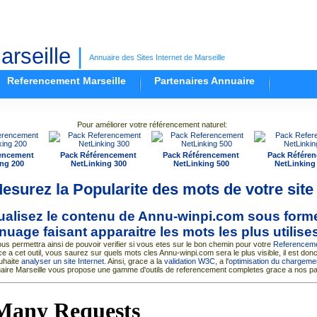
rseille
|
Annuaire des Sites Internet de Marseille
Referencement Marseille
Partenaires Annuaire
Pour améliorer votre référencement naturel:
encement
Pack Référencement
Pack Référencement
Pack Référe
ng 200
NetLinking 300
NetLinking 500
NetLinking
esurez la Popularite des mots de votre site
ualisez le contenu de Annu-winpi.com sous form
nuage faisant apparaitre les mots les plus utilise
us permettra ainsi de pouvoir verifier si vous etes sur le bon chemin pour votre
Referencem
ce a cet outil, vous saurez sur quels mots cles Annu-winpi.com sera le plus visible, il est donc 
uhaite
analyser un site Internet
. Ainsi, grace a la
validation W3C
, a l'
optimisation du chargemen
uaire Marseille vous propose une gamme d'outils de referencement completes grace a nos pa