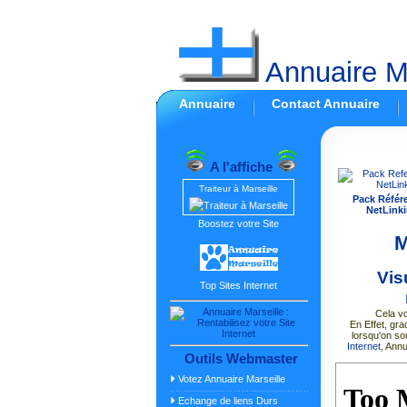
Annuaire Ma
Annuaire
Contact Annuaire
A l'affiche
Traiteur à Marseille
Pack Référ
NetLinki
Boostez votre Site
M
Vis
Top Sites Internet
Cela vo
En Effet, gra
lorsqu'on so
Internet
, Ann
Outils Webmaster
Votez Annuaire Marseille
Echange de liens Durs