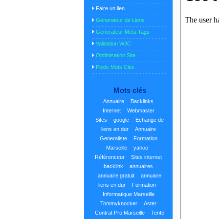
Faire un lien
Generateur de Liens
Generateur Meta Tags
Validation W3C
Optimisation Site
Poids Mots Cles
Mots clés
Annuaire
Backlinks
Internet
Webmaster
Sites
google
Echange de
liens en dur
Annuaire
Generaliste
Formation
Marseille
yahoo
Référenceur
Sites internet
backlink
annuaires
annuaire gratuit
annuaire
liens en dur
Formation
Informatique Marseille
Tommyknocker
Aster
Contrat Pro Marseille
Tente