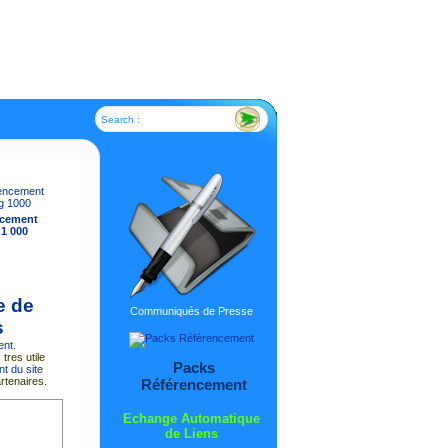
Search :
ncement
 1 000
e de
Communiqués de Presse
s
ent
.
tres utile
Packs
t du site
rtenaires.
Référencement
Echange Automatique
de Liens