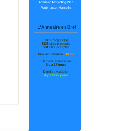
Annuaire Marketing Web
Webmaster Marseille
L'Annuaire en Bref
183
Catégorie(s)
8838
sites proposés
888
sites acceptés
Taux de validation :
10 % !
Dernière soumission
il y a 17 jours
Dernière validation
il y a 2775 jours