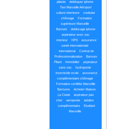
pliante
debloquer iphone
Taxi Marseille Aéroport
culture interieure
cooltube
chômage
Formation
supérieure Marseille
Barnum
deblocage iphone
aspirateur avec sac
interieur
HPS
assurance
santé internationale
international
Contrat de
Professionnalisation
Barnum
Pliant
Immobilier
aspirateur
sans sac
hydroponie
insecticide ecolo
assurance
complémentaire chômage
Formation certifiée Marseille
Barnums
Acheter Maison
La Ciotat
aspirateur pas
cher
aeroponie
adultes
complémentaire
Etudiant
Marseille