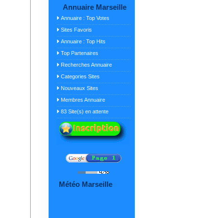
Annuaire Marseille
Annuaire : Top Votes
Sites Favoris
Annuaire : Top Hits
Top Partenaires
Recherches Annuaire
Categories Sites
Nouveaux Sites
Membres Annuaire
83 Site(s) en attente
Météo Marseille