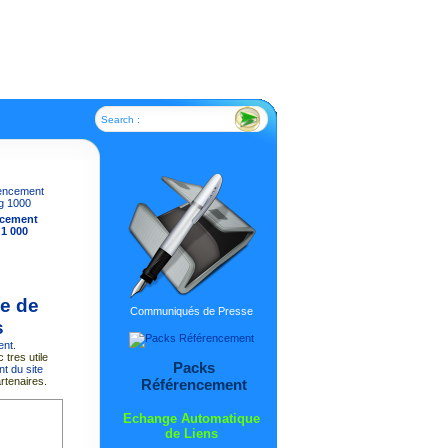
Search :
ncement
 1 000
me de
Communiqués de Presse
s
ent
.
 tres utile
Packs
t du site
rtenaires.
Référencement
Echange Automatique
de Liens