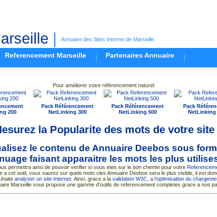
rseille
|
Annuaire des Sites Internet de Marseille
Referencement Marseille
Partenaires Annuaire
Pour améliorer votre référencement naturel:
encement
Pack Référencement
Pack Référencement
Pack Référe
ng 200
NetLinking 300
NetLinking 500
NetLinking
esurez la Popularite des mots de votre site
ualisez le contenu de Annuaire Deebos sous for
nuage faisant apparaitre les mots les plus utilise
us permettra ainsi de pouvoir verifier si vous etes sur le bon chemin pour votre
Referencem
e a cet outil, vous saurez sur quels mots cles Annuaire Deebos sera le plus visible, il est donc
uhaite
analyser un site Internet
. Ainsi, grace a la
validation W3C
, a l'
optimisation du chargemen
uaire Marseille vous propose une gamme d'outils de referencement completes grace a nos pa