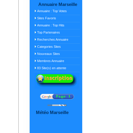
Annuaire Marseille
Annuaire : Top Votes
Sites Favoris
Annuaire : Top Hits
Top Partenaires
Recherches Annuaire
Categories Sites
Nouveaux Sites
Membres Annuaire
83 Site(s) en attente
Météo Marseille