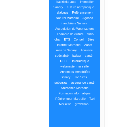
backlinks auto
Immobilier
Sanary
culture aeroponique
dialogue
Référencement
Naturel Marseille
Agence
Immobilière Sanary
Association de Webmasters
chambre de culture
visio
chat
BTS
Conseil
Sites
Internet Marseille
Achat
maison Sanary
Annuaire
spécialisé
ballast
santé
DEES
Informatique
webmaster marseille
Annonces immobilière
Sanary
Top Sites
substrats
assurance santé
Alternance Marseille
Formation Informatique
Référenceur Marseille
Taxi
Marseille
growshop