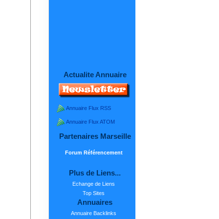
Actualite Annuaire
Annuaire Flux RSS
Annuaire Flux ATOM
Partenaires Marseille
Forum Référencement
Plus de Liens...
Echange de Liens
Top Sites
Annuaires
Annuaire Backlinks