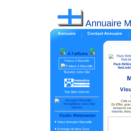
Annuaire Ma
Annuaire
Contact Annuaire
A l'affiche
Traiteur à Marseille
Pack Référ
NetLinki
Boostez votre Site
M
Vis
Top Sites Internet
Cela vo
En Effet, grac
lorsqu'on so
Internet
, Ann
Outils Webmaster
Votez Annuaire Marseille
Echange de liens Durs