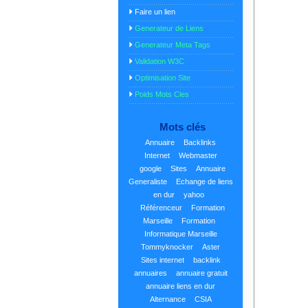
Faire un lien
Generateur de Liens
Generateur Meta Tags
Validation W3C
Optimisation Site
Poids Mots Cles
Mots clés
Annuaire
Backlinks
Internet
Webmaster
google
Sites
Annuaire
Generaliste
Echange de liens
en dur
yahoo
Référenceur
Formation
Marseille
Formation
Informatique Marseille
Tommyknocker
Aster
Sites internet
backlink
annuaires
annuaire gratuit
annuaire liens en dur
Alternance
CSIA