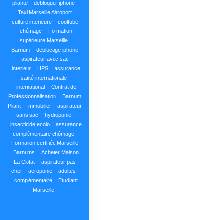
pliante
debloquer iphone
Taxi Marseille Aéroport
culture interieure
cooltube
chômage
Formation
supérieure Marseille
Barnum
deblocage iphone
aspirateur avec sac
interieur
HPS
assurance
santé internationale
international
Contrat de
Professionnalisation
Barnum
Pliant
Immobilier
aspirateur
sans sac
hydroponie
insecticide ecolo
assurance
complémentaire chômage
Formation certifiée Marseille
Barnums
Acheter Maison
La Ciotat
aspirateur pas
cher
aeroponie
adultes
complémentaire
Etudiant
Marseille