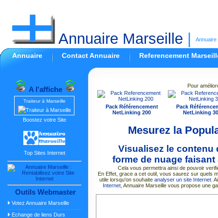
Annuaire Marseille
|
Annuaire 
Annuaire
Contact Annuaire
Referencement Marseill
Pour amélior
A l'affiche
Traiteur à Marseille
Pack Référencement
Pack Référence
NetLinking 200
NetLinking 3
Boostez votre Site
Mesurez la Popula
Visualisez le contenu
Top Sites Internet
forme de nuage faisant a
Cela vous permettra ainsi de pouvoir verif
En Effet, grace a cet outil, vous saurez sur quels m
utile lorsqu'on souhaite
analyser un site Internet
. A
Internet
, Annuaire Marseille vous propose une g
Outils Webmaster
Votez Annuaire Marseille
Echange de liens Durs