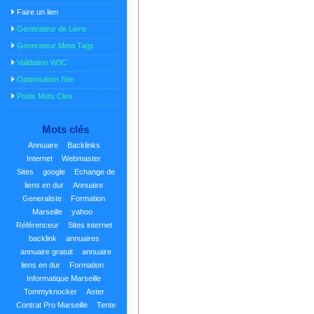
Faire un lien
Generateur de Liens
Generateur Meta Tags
Validation W3C
Optimisation Site
Poids Mots Cles
Mots clés
Annuaire
Backlinks
Internet
Webmaster
Sites
google
Echange de
liens en dur
Annuaire
Generaliste
Formation
Marseille
yahoo
Référenceur
Sites internet
backlink
annuaires
annuaire gratuit
annuaire
liens en dur
Formation
Informatique Marseille
Tommyknocker
Aster
Contrat Pro Marseille
Tente