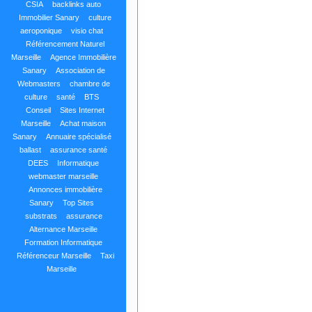
CSIA
backlinks auto
Immobilier Sanary
culture
aeroponique
visio chat
Référencement Naturel
Marseille
Agence Immobilière
Sanary
Association de
Webmasters
chambre de
culture
santé
BTS
Conseil
Sites Internet
Marseille
Achat maison
Sanary
Annuaire spécialisé
ballast
assurance santé
DEES
Informatique
webmaster marseille
Annonces immobilière
Sanary
Top Sites
substrats
assurance
Alternance Marseille
Formation Informatique
Référenceur Marseille
Taxi
Marseille