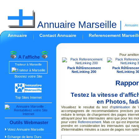
Annuaire Marseille
|
Annuaire 
Annuaire
Contact Annuaire
Referencement Marseill
Pour amélior
A l'affiche
Traiteur à Marseille
Pack Référencement
Pack Référence
NetLinking 200
NetLinking 3
Boostez votre Site
Rapport
Testez la vitesse d'aff
Top Sites Internet
en Photos, fad
Visualisez le resultat du test d'
optimisation
de Vé
accompagnees de recommandations precises pour
reduire le temps de chargement des pages internet
attrayant pour les internautes ainsi que pour les 
Outils Webmaster
pour votre
Referencement
. Mais ce qui est importa
prendre en consideration les internautes qui navi
Votez Annuaire Marseille
d'interminables minutes a cause de pages non opti
Echange de liens Durs