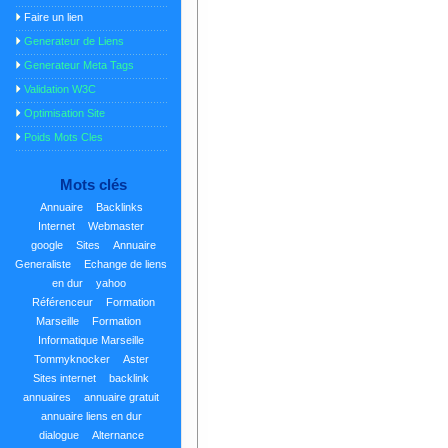
Faire un lien
Generateur de Liens
Generateur Meta Tags
Validation W3C
Optimisation Site
Poids Mots Cles
Mots clés
Annuaire
Backlinks
Internet
Webmaster
google
Sites
Annuaire
Generaliste
Echange de liens
en dur
yahoo
Référenceur
Formation
Marseille
Formation
Informatique Marseille
Tommyknocker
Aster
Sites internet
backlink
annuaires
annuaire gratuit
annuaire liens en dur
dialogue
Alternance