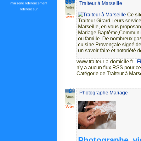
257
Traiteur à Marseille
marseille
referencement
Votes
referenceur
Ce sit
Voter
Traiteur Girard.Leurs service
Marseille, en vous proposant
Mariage,Baptême,Communion
ou famille. De nombreux gas
cuisine Provençale signé de l
un savoir-faire et notoriété
www.traiteur-a-domicile.fr
|
F
n'y a aucun flux RSS pour ce
Catégorie de Traiteur à Marse
5
Photographe Mariage
Votes
Voter
Photographe, vi