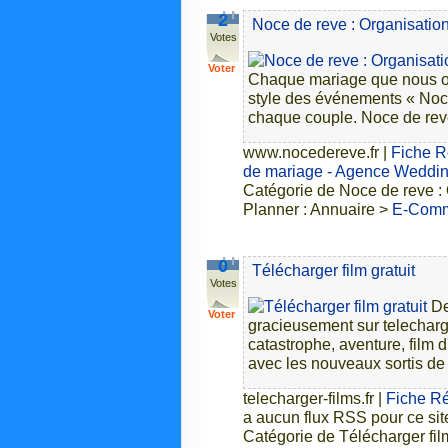
2
Noce de reve : Organisati
Votes
Voter
Chaque mariage que nous or
style des événements « Noce
chaque couple. Noce de rev
www.nocedereve.fr
|
Fiche R
de mariage - Agence Weddin
Catégorie de Noce de reve :
Planner : Annuaire >
E-Com
0
Télécharger film gratuit
Votes
De
Voter
gracieusement sur telecharger
catastrophe, aventure, film 
avec les nouveaux sortis de
telecharger-films.fr
|
Fiche Ré
a aucun flux RSS pour ce sit
Catégorie de Télécharger film