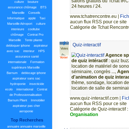
salons gratuits du Tchat IRC
culture
bouture
24 heures / 24.
assurance chômage
BTS
Marseille
Conseils
www.tchatrencontre.eu
|
Fic
Informatique
apple
Taxi
aucun flux RSS pour ce site
Marseille Aéroport
culture
Catégorie de Tchat Rencontr
interieure
cooltube
chômage
Contrat Pro
Marseille
Tente pliante
7
Quiz-interactif
debloquer iphone
aspirateur
Votes
avec sac
interieur
HPS
Agence spé
assurance santé
Voter
de quiz intéractif
: quiz bu
internationale
Formation
location de matériel de sonor
supérieure Marseille
séminaire, congrès ...,
Agenc
Barnum
deblocage iphone
d'animation de quiz interac
aspirateur sans sac
thème, sondage, location de 
hydroponie
insecticide
location de salle de seminair
ecolo
international
Contrat
de Professionnalisation
www.quiz-interactif.com
|
Fic
Barnum Pliant
Immobilier
aucun flux RSS pour ce site
aspirateur pas cher
Catégorie de Quiz-interactif 
aeroponie
Organisation
Top Recherches
annuaire
annuaire marseille