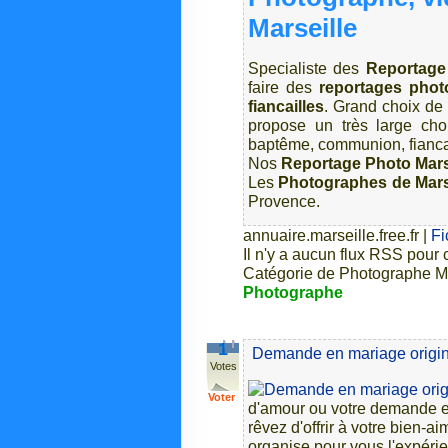
Marseille
Specialiste des
Reportage 
faire des
reportages phot
fiancailles
. Grand choix d
propose un très large cho
baptême, communion, fiancai
Nos
Reportage Photo Mars
Les
Photographes de Mars
Provence.
annuaire.marseille.free.fr
|
Fi
Il n'y a aucun flux RSS pour c
Catégorie de Photographe M
Photographe
1
Demande en mariage origina
Votes
Voter
d'amour ou votre demande e
rêvez d'offrir à votre bien-a
organise pour vous l'expérie