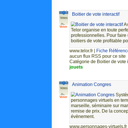
0
Boitier de vote interactif
Votes
Av
Voter
Telor organise en toute per
professionnelles. Pour faire
boitiers de vote profitable p
www.telor.fr
|
Fiche Référence
aucun flux RSS pour ce site
Catégorie de Boitier de vote i
jouets
0
Animation Congres
Votes
Systè
Voter
personnages virtuels en temp
marseille, séminaire sur mar
remise de prix. De la conce
évènement.
www.personnages-virtuels.fr