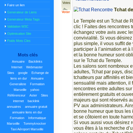
Votes
Faire un lien
Tchat de
Voter
Generateur de Liens
Generateur Meta Tags
Le Temple est un Tchat de R
clic ! Faites des rencontres 
Validation W3C
échangez votre avis avec les
Optimisation Site
convivialité. Si vous désirez
Poids Mots Cles
plus simple, il vous suffit d
participer à l’animation et à
et la bonne humeur sont obli
Mots clés
sur le Tchat du Temple.
Annuaire
Backlinks
Les salons sont nombreux et 
Internet
Webmaster
adultes, Tchat par pays, disc
Sites
google
Echange de
tchatteurs par affinités et 
liens en dur
Annuaire
sensualité mais attention, il
Generaliste
Formation
rencontres entre adultes sur
Marseille
yahoo
entièrement gratuits et ouve
Référenceur
Aster
Sites
majeurs qui sont réservés au
internet
backlink
PV aux administrateurs. Ain
annuaires
annuaire gratuit
bonne humeur que tous les i
annuaire liens en dur
et se côtoient en toute harm
Formation
Informatique
Si vous aussi vous désirez r
Marseille
Tommyknocker
vous êtes à la recherche d’u
Taxi Aéroport Marseille