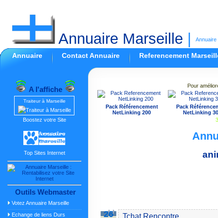
Annuaire Marseille
|
Annuaire 
Annuaire
Contact Annuaire
Referencement Marseill
Pour amélior
A l'affiche
Traiteur à Marseille
Pack Référencement
Pack Référence
NetLinking 200
NetLinking 3
Boostez votre Site
3
Annu
ani
Top Sites Internet
Outils Webmaster
Votez Annuaire Marseille
26
Echange de liens Durs
Tchat Rencontre