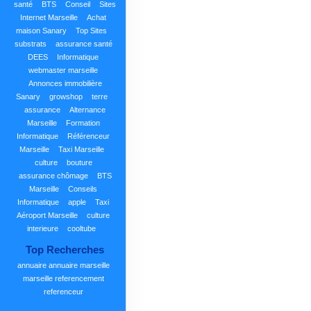
santé
BTS
Conseil
Sites
Internet Marseille
Achat
maison Sanary
Top Sites
substrats
assurance santé
DEES
Informatique
webmaster marseille
Annonces immobilière
Sanary
growshop
terre
assurance
Alternance
Marseille
Formation
Informatique
Référenceur
Marseille
Taxi Marseille
culture
bouture
assurance chômage
BTS
Marseille
Conseils
Informatique
apple
Taxi
Aéroport Marseille
culture
interieure
cooltube
Top Recherches
annuaire
annuaire marseille
marseille
referencement
referenceur