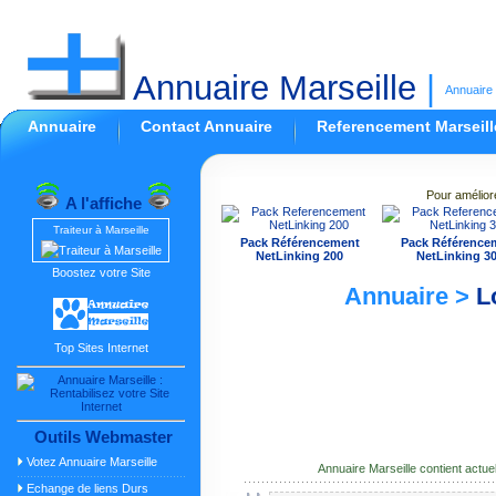
Annuaire Marseille
|
Annuaire 
Annuaire
Contact Annuaire
Referencement Marseill
Pour amélior
A l'affiche
Traiteur à Marseille
Pack Référencement
Pack Référence
NetLinking 200
NetLinking 3
Boostez votre Site
Annuaire >
L
Top Sites Internet
Outils Webmaster
Votez Annuaire Marseille
Annuaire Marseille contient actu
Echange de liens Durs