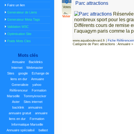
0
Parc attractions
Faire un lien
Votes
Generateur de Liens
Réservée 
Voter
nombreux sport pour les gran
Generateur Meta Tags
Différents cours de remise e
Validation W3C
l’aquagym paris comme la pis
Optimisation Site
www.aquaboulevard.fr
|
Fiche Référenceme
Poids Mots Cles
Catégorie de Parc attractions : Annuaire >
Mots clés
Annuaire
Backlinks
Internet
Webmaster
Sites
google
Echange de
liens en dur
Annuaire
Generaliste
yahoo
Référenceur
Formation
Marseille
Tommyknocker
Aster
Sites internet
backlink
annuaires
annuaire gratuit
annuaire
liens en dur
Formation
Informatique Marseille
Annuaire spécialisé
ballast