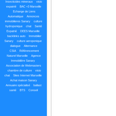
Insecticides mineraux
visio
expatrié
BAC +3 Marseille
Echange de Liens
Automatique
Annonces
immobilieres Sanary
culture
hydroponique
chat
Santé
Expatrié
DEES Marseille
backlinks auto
Immobilier
Sanary
culture aeroponique
dialogue
Alternance
CSIA
Référencement
Naturel Marseille
Agence
Immobilière Sanary
Association de Webmasters
chambre de culture
visio
chat
Sites Internet Marseille
Achat maison Sanary
Annuaire spécialisé
ballast
santé
BTS
Conseil