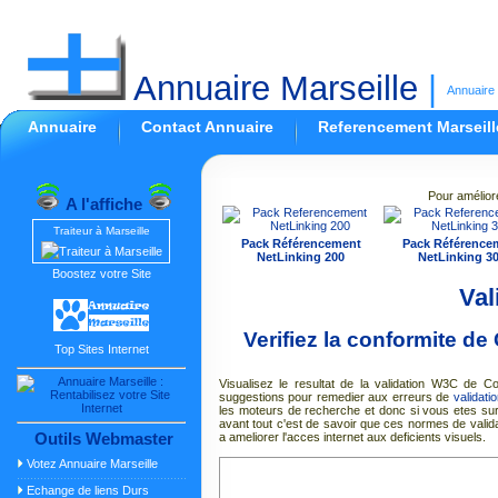
Annuaire Marseille
|
Annuaire 
Annuaire
Contact Annuaire
Referencement Marseill
Pour amélior
A l'affiche
Traiteur à Marseille
Pack Référencement
Pack Référence
NetLinking 200
NetLinking 3
Boostez votre Site
Val
Verifiez la conformite 
Top Sites Internet
Visualisez le resultat de la validation W3C 
suggestions pour remedier aux erreurs de
validat
les moteurs de recherche et donc si vous etes su
avant tout c'est de savoir que ces normes de valida
Outils Webmaster
a ameliorer l'acces internet aux deficients visuels.
Votez Annuaire Marseille
Echange de liens Durs