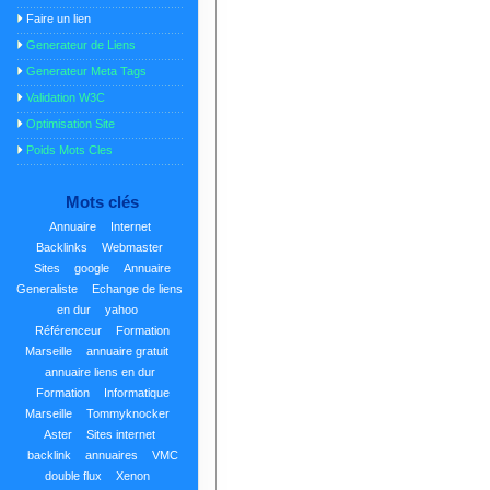
Faire un lien
Generateur de Liens
Generateur Meta Tags
Validation W3C
Optimisation Site
Poids Mots Cles
Mots clés
Annuaire
Internet
Backlinks
Webmaster
Sites
google
Annuaire
Generaliste
Echange de liens
en dur
yahoo
Référenceur
Formation
Marseille
annuaire gratuit
annuaire liens en dur
Formation
Informatique
Marseille
Tommyknocker
Aster
Sites internet
backlink
annuaires
VMC
double flux
Xenon