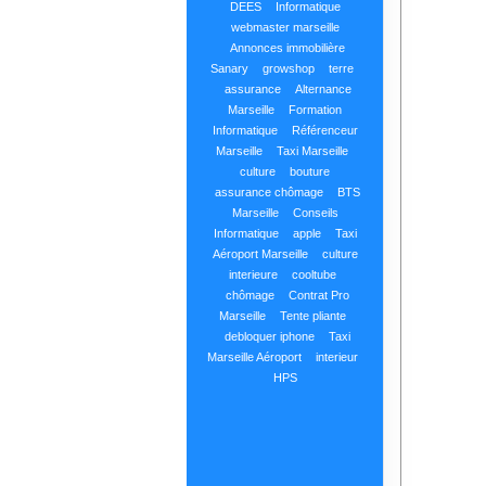
DEES
Informatique
webmaster marseille
Annonces immobilière
Sanary
growshop
terre
assurance
Alternance
Marseille
Formation
Informatique
Référenceur
Marseille
Taxi Marseille
culture
bouture
assurance chômage
BTS
Marseille
Conseils
Informatique
apple
Taxi
Aéroport Marseille
culture
interieure
cooltube
chômage
Contrat Pro
Marseille
Tente pliante
debloquer iphone
Taxi
Marseille Aéroport
interieur
HPS