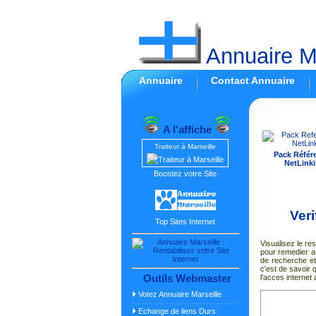
Annuaire Ma
Annuaire
Contact Annuaire
A l'affiche
Traiteur à Marseille
Pack Référ
NetLinki
Boostez votre Site
Veri
Top Sites Internet
Visualisez le r
pour remedier 
de recherche et
c'est de savoir 
Outils Webmaster
l'acces internet 
Votez Annuaire Marseille
Echange de liens Durs