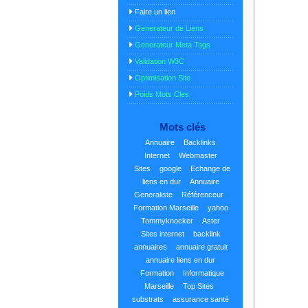
Faire un lien
Generateur de Liens
Generateur Meta Tags
Validation W3C
Optimisation Site
Poids Mots Cles
Mots clés
Annuaire
Backlinks
Internet
Webmaster
Sites
google
Echange de
liens en dur
Annuaire
Generaliste
Référenceur
Formation Marseille
yahoo
Tommyknocker
Aster
Sites internet
backlink
annuaires
annuaire gratuit
annuaire liens en dur
Formation
Informatique
Marseille
Top Sites
substrats
assurance santé