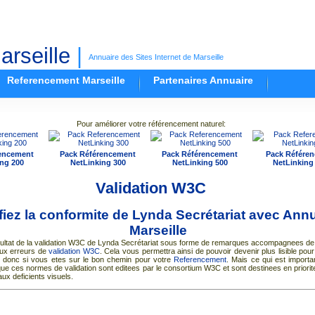
rseille
|
Annuaire des Sites Internet de Marseille
Referencement Marseille
Partenaires Annuaire
Pour améliorer votre référencement naturel:
encement
Pack Référencement
Pack Référencement
Pack Référe
ng 200
NetLinking 300
NetLinking 500
NetLinking
Validation W3C
fiez la conformite de Lynda Secrétariat avec
Annu
Marseille
esultat de la validation W3C de Lynda Secrétariat sous forme de remarques accompagnees de
aux erreurs de
validation W3C
. Cela vous permettra ainsi de pouvoir devenir plus lisible pou
 donc si vous etes sur le bon chemin pour votre
Referencement
. Mais ce qui est importa
que ces normes de validation sont editees par le consortium W3C et sont destinees en priorit
aux deficients visuels.