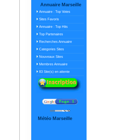
Annuaire Marseille
Annuaire : Top Votes
Sites Favoris
Annuaire : Top Hits
Top Partenaires
Recherches Annuaire
Categories Sites
Nouveaux Sites
Membres Annuaire
83 Site(s) en attente
Météo Marseille