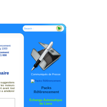
Search :
ncement
 1 000
aire
Communiqués de Presse
 suggestions
r les moteurs
Packs
nt avant tout
e a ameliorer
Référencement
Echange Automatique
de Liens