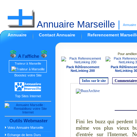
Annuaire Marseille
|
Annuaire 
Annuaire
Contact Annuaire
Referencement Marseill
Pour amélior
A l'affiche
Traiteur à Marseille
Pack Référencement
Pack Référence
NetLinking 200
NetLinking 3
Boostez votre Site
Infos sur le site
Commentaires
Top Sites Internet
Outils Webmaster
Fini les buzz qui perdent 
même vos plus vieux bu
Votez Annuaire Marseille
d'entrée sur l'Internet.
Echange de liens Durs