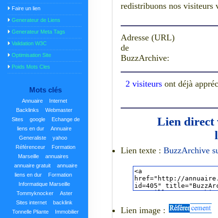
redistribuons nos visiteurs v
Faire un lien
Generateur de Liens
Generateur Meta Tags
Adresse (URL)
Validation W3C
de
Optimisation Site
BuzzArchive:
Poids Mots Cles
2 visiteurs
ont déjà appré
Mots clés
Annuaire
Internet
Backlinks
Webmaster
Lien direct
Sites
google
Echange de
liens en dur
Annuaire
Generaliste
yahoo
Référenceur
Formation
Lien texte :
BuzzArchive su
Marseille
annuaires
annuaire gratuit
annuaire
liens en dur
Formation
Informatique Marseille
Tommyknocker
Aster
Sites internet
backlink
Lien image :
Tonnelle Pliante
Immobilier