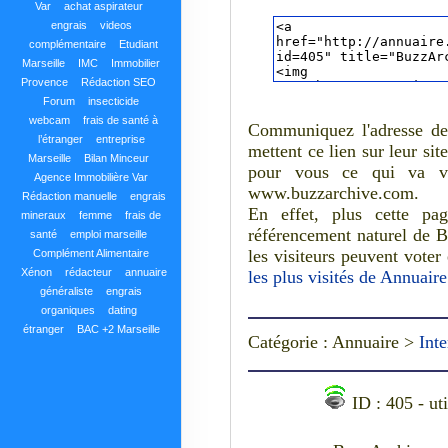
Var
achat aspirateur
engrais
videos
complémentaire
Etudiant
Marseille
IMC
Immobilier
Provence
Rédaction SEO
Forum
insecticide
webcam
frais de santé à
Communiquez l'adresse de
l’étranger
entreprise
mettent ce lien sur leur sit
Marseille
Bilan Minceur
pour vous ce qui va vo
Agence Immobilière Var
www.buzzarchive.com.
Rédaction manuelle
engrais
En effet, plus cette pa
mineraux
femme
frais de
référencement naturel de B
santé
emploi marseille
les visiteurs peuvent voter
Complément Alimentaire
Xénon
rédacteur
annuaire
les plus visités de Annuair
généraliste
engrais
organiques
dating
étranger
BAC +2 Marseille
Catégorie : Annuaire >
Inte
ID : 405 - ut