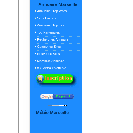
Annuaire Marseille
Annuaire : Top Votes
Sites Favoris
Annuaire : Top Hits
Top Partenaires
Recherches Annuaire
Categories Sites
Nouveaux Sites
Membres Annuaire
83 Site(s) en attente
Météo Marseille