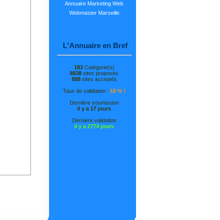
Annuaire Marketing Web
Webmaster Marseille
L'Annuaire en Bref
183
Catégorie(s)
8838
sites proposés
888
sites acceptés
Taux de validation :
10 % !
Dernière soumission
il y a 17 jours
Dernière validation
il y a 2774 jours