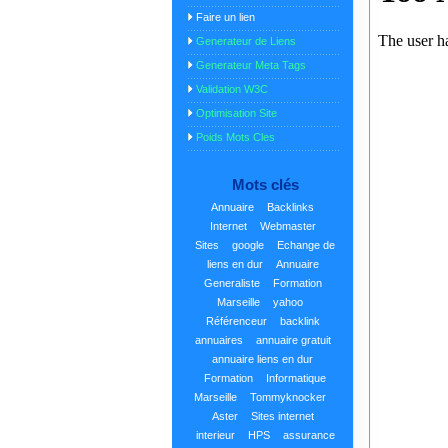
Faire un lien
Generateur de Liens
Generateur Meta Tags
Validation W3C
Optimisation Site
Poids Mots Cles
Mots clés
Annuaire
Backlinks
Internet
Webmaster
Sites
google
Echange de
liens en dur
Annuaire
Generaliste
Formation
Marseille
yahoo
Référenceur
backlink
annuaires
annuaire gratuit
annuaire liens en dur
Formation
Informatique
Marseille
Tommyknocker
Aster
Sites internet
interieur
HPS
assurance