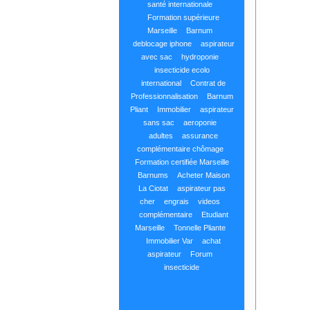
santé internationale
Formation supérieure
Marseille
Barnum
deblocage iphone
aspirateur
avec sac
hydroponie
insecticide ecolo
international
Contrat de
Professionnalisation
Barnum
Pliant
Immobilier
aspirateur
sans sac
aeroponie
adultes
assurance
complémentaire chômage
Formation certifiée Marseille
Barnums
Acheter Maison
La Ciotat
aspirateur pas
cher
engrais
videos
complémentaire
Etudiant
Marseille
Tonnelle Pliante
Immobilier Var
achat
aspirateur
Forum
insecticide