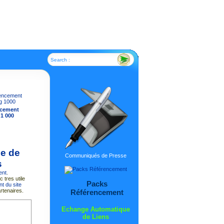
Search :
ncement
 1 000
me de
Communiqués de Presse
s
ent
.
 tres utile
Packs
t du site
rtenaires.
Référencement
Echange Automatique
de Liens