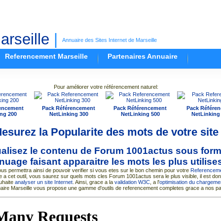
rseille
|
Annuaire des Sites Internet de Marseille
Referencement Marseille
Partenaires Annuaire
Pour améliorer votre référencement naturel:
encement
Pack Référencement
Pack Référencement
Pack Référe
ng 200
NetLinking 300
NetLinking 500
NetLinking
esurez la Popularite des mots de votre site
ualisez le contenu de Forum 1001actus sous for
nuage faisant apparaitre les mots les plus utilise
us permettra ainsi de pouvoir verifier si vous etes sur le bon chemin pour votre
Referencem
e a cet outil, vous saurez sur quels mots cles Forum 1001actus sera le plus visible, il est donc
uhaite
analyser un site Internet
. Ainsi, grace a la
validation W3C
, a l'
optimisation du chargemen
uaire Marseille vous propose une gamme d'outils de referencement completes grace a nos pa