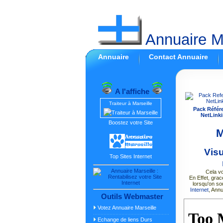
Annuaire Ma
Annuaire
Contact Annuaire
A l'affiche
Traiteur à Marseille
Pack Référ
NetLinki
Boostez votre Site
M
Vis
Top Sites Internet
Cela vo
En Effet, grac
lorsqu'on so
Internet
, Ann
Outils Webmaster
Votez Annuaire Marseille
Echange de liens Durs