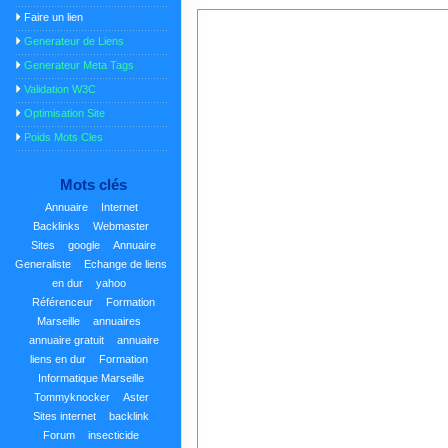
Faire un lien
Generateur de Liens
Generateur Meta Tags
Validation W3C
Optimisation Site
Poids Mots Cles
Mots clés
Annuaire
Internet
Backlinks
Webmaster
Sites
google
Annuaire
Generaliste
Echange de liens
en dur
yahoo
Référenceur
Formation
Marseille
annuaires
annuaire gratuit
annuaire
liens en dur
Formation
Informatique Marseille
Tommyknocker
Aster
Sites internet
backlink
Forum
insecticide