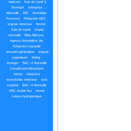
webcam
frais de santé à
l’étranger
entreprise
Marseille
IMC
Immobilier
Provence
Rédaction SEO
engrais mineraux
femme
frais de santé
emploi
marseille
Bilan Minceur
Agence Immobilière Var
Rédaction manuelle
annuaire généraliste
engrais
organiques
dating
étranger
BAC +2 Marseille
Complément Alimentaire
Xénon
rédacteur
Insecticides mineraux
visio
expatrié
BAC +3 Marseille
VMC double flux
Xenon
culture hydroponique