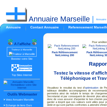
Annuaire Marseille
|
Annuaire 
Annuaire
Contact Annuaire
Referencement Marseill
Pour amélior
A l'affiche
Traiteur à Marseille
Pack Référencement
Pack Référence
NetLinking 200
NetLinking 3
Boostez votre Site
Rapport
Testez la vitesse d'aff
Top Sites Internet
Téléphonique et Trav
Visualisez le resultat du test d'
optimisation
de Per
tableaux detailles accompagnees de recommanda
permettra ainsi de reduire le temps de chargem
Outils Webmaster
Secretariat et par consequent de devenir plus attr
donc de vous assurer d'arpenter le bon chemin po
Votez Annuaire Marseille
garder a lesprit que ces valeurs sont utiles pour 
debit et qui sont parfois confrontes a attendre d'i
Echange de liens Durs