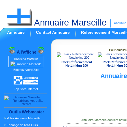
Annuaire Marseille
|
Annuaire 
Annuaire
Contact Annuaire
Referencement Marseill
Pour amélior
A l'affiche
Traiteur à Marseille
Pack Référencement
Pack Référence
NetLinking 200
NetLinking 3
Boostez votre Site
Annuair
Top Sites Internet
Outils Webmaster
Votez Annuaire Marseille
Annuaire Marseille contient actu
Echange de liens Durs