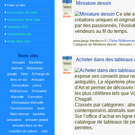
0
Miniature dessin
Faire un lien
Votes
Generateur de Liens
Ce site e
Voter
créations uniques et origina
Generateur Meta Tags
par des passionnés, l'évolut
Validation W3C
vendeurs au fil du temps.
Optimisation Site
www.jaegy-theoleyre.fr
|
Fiche Référencem
Poids Mots Cles
Catégorie de Miniature dessin : Annuaire 
Mots clés
0
Acheter dans des tableaux 
Annuaire
Backlinks
Votes
Internet
Webmaster
Voter
google
Sites
Echange de
expose ses conseils pour ne
liens en dur
Annuaire
antiquités. Le répertoire ph
Generaliste
yahoo
d'Art et permet de découvri
Référenceur
Formation
les plus célèbres tels que 
Marseille
Formation
Chagall.
Informatique Marseille
Classés par catégories : abs
Tommyknocker
Aster
contemporains abstraits sont
Sites internet
backlink
Sur l’office d’achat en ligne
annuaires
annuaire gratuit
catalogue de tableaux de pe
annuaire liens en dur
peintres.
chambre de culture
visio