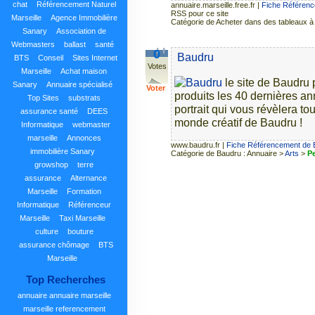
chat
Référencement Naturel
annuaire.marseille.free.fr
|
Fiche Référenc
RSS pour ce site
Marseille
Agence Immobilière
Catégorie de Acheter dans des tableaux à 
Sanary
Association de
Webmasters
ballast
santé
0
Baudru
BTS
Conseil
Sites Internet
Votes
Marseille
Achat maison
le site de Baudru
Sanary
Annuaire spécialisé
Voter
produits les 40 dernières a
Top Sites
substrats
portrait qui vous révèlera to
assurance santé
DEES
monde créatif de Baudru !
Informatique
webmaster
marseille
Annonces
www.baudru.fr
|
Fiche Référencement de
immobilière Sanary
Catégorie de Baudru : Annuaire >
Arts
>
Pe
growshop
terre
assurance
Alternance
Marseille
Formation
Informatique
Référenceur
Marseille
Taxi Marseille
culture
bouture
assurance chômage
BTS
Marseille
Top Recherches
annuaire
annuaire marseille
marseille
referencement