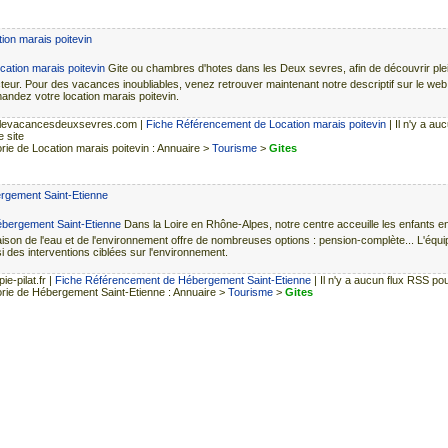
ion marais poitevin
Gite ou chambres d'hotes dans les Deux sevres, afin de découvrir pl
cteur. Pour des vacances inoubliables, venez retrouver maintenant notre descriptif sur le web
ndez votre location marais poitevin.
levacancesdeuxsevres.com
|
Fiche Référencement de Location marais poitevin
| Il n'y a au
 site
rie de Location marais poitevin : Annuaire >
Tourisme
>
Gites
rgement Saint-Etienne
Dans la Loire en Rhône-Alpes, notre centre acceuille les enfants en
ison de l'eau et de l'environnement offre de nombreuses options : pension-complète... L'équip
i des interventions ciblées sur l'environnement.
e-pilat.fr
|
Fiche Référencement de Hébergement Saint-Etienne
| Il n'y a aucun flux RSS pou
rie de Hébergement Saint-Etienne : Annuaire >
Tourisme
>
Gites