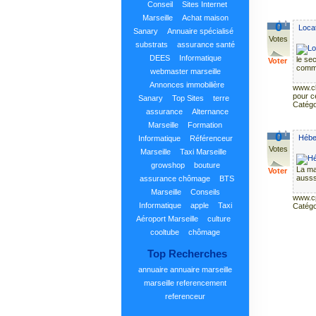
Conseil
Sites Internet
Marseille
Achat maison
0
Locat
Sanary
Annuaire spécialisé
Votes
substrats
assurance santé
DEES
Informatique
le se
Voter
comma
webmaster marseille
Annonces immobilière
www.c
pour ce
Sanary
Top Sites
terre
Catégo
assurance
Alternance
Marseille
Formation
0
Hébe
Informatique
Référenceur
Votes
Marseille
Taxi Marseille
growshop
bouture
La ma
Voter
ausss
assurance chômage
BTS
Marseille
Conseils
www.cpi
Informatique
apple
Taxi
Catégo
Aéroport Marseille
culture
cooltube
chômage
Top Recherches
annuaire
annuaire marseille
marseille
referencement
referenceur