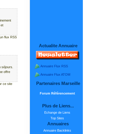
einement
 et
cun flux RSS
Actualite Annuaire
Annuaire Flux RSS
 séjours.
e offre
Annuaire Flux ATOM
Partenaires Marseille
r ce site
Forum Référencement
Plus de Liens...
Echange de Liens
Top Sites
Annuaires
Annuaire Backlinks