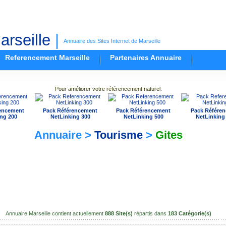
rseille
|
Annuaire des Sites Internet de Marseille
Referencement Marseille
Partenaires Annuaire
Pour améliorer votre référencement naturel:
encement
Pack Référencement
Pack Référencement
Pack Référe
ng 200
NetLinking 300
NetLinking 500
NetLinking
Annuaire >
Tourisme
>
Gites
Annuaire Marseille contient actuellement
888 Site(s)
répartis dans
183 Catégorie(s)