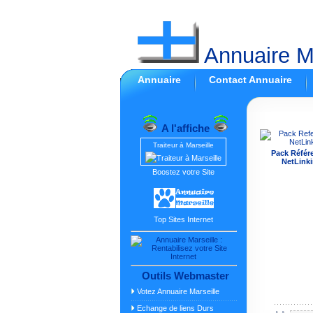
Annuaire Ma
Annuaire
Contact Annuaire
A l'affiche
Traiteur à Marseille
Pack Référ
NetLinki
Boostez votre Site
Top Sites Internet
Outils Webmaster
Votez Annuaire Marseille
Echange de liens Durs