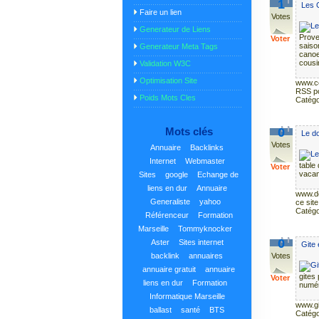
1
Les 
Faire un lien
Votes
Generateur de Liens
Prove
Voter
saison
Generateur Meta Tags
canoe,
cousi
Validation W3C
Optimisation Site
www.c
RSS po
Poids Mots Cles
Catégo
Mots clés
0
Le do
Votes
Annuaire
Backlinks
Internet
Webmaster
table 
Voter
vacan
Sites
google
Echange de
liens en dur
Annuaire
www.d
Generaliste
yahoo
ce site
Catégo
Référenceur
Formation
Marseille
Tommyknocker
0
Aster
Sites internet
Gite
backlink
annuaires
Votes
annuaire gratuit
annuaire
gites
Voter
liens en dur
Formation
numér
Informatique Marseille
www.gi
ballast
santé
BTS
Catégo