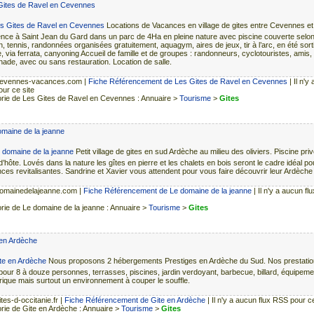
Gites de Ravel en Cevennes
Locations de Vacances en village de gites entre Cevennes et
nce à Saint Jean du Gard dans un parc de 4Ha en pleine nature avec piscine couverte selon
, tennis, randonnées organisées gratuitement, aquagym, aires de jeux, tir à l’arc, en été sort
 via ferrata, canyoning Accueil de famille et de groupes : randonneurs, cyclotouristes, amis, f
nade, avec ou sans restauration. Location de salle.
evennes-vacances.com
|
Fiche Référencement de Les Gites de Ravel en Cevennes
| Il n'y
ur ce site
rie de Les Gites de Ravel en Cevennes : Annuaire >
Tourisme
>
Gites
maine de la jeanne
Petit village de gites en sud Ardèche au milieu des oliviers. Piscine priv
d’hôte. Lovés dans la nature les gîtes en pierre et les chalets en bois seront le cadre idéal p
ces revitalisantes. Sandrine et Xavier vous attendent pour vous faire découvrir leur Ardèche
omainedelajeanne.com
|
Fiche Référencement de Le domaine de la jeanne
| Il n'y a aucun f
rie de Le domaine de la jeanne : Annuaire >
Tourisme
>
Gites
 en Ardèche
Nous proposons 2 hébergements Prestiges en Ardèche du Sud. Nos prestatio
 pour 8 à douze personnes, terrasses, piscines, jardin verdoyant, barbecue, billard, équipeme
ique mais surtout un environnement à couper le souffle.
tes-d-occitanie.fr
|
Fiche Référencement de Gite en Ardèche
| Il n'y a aucun flux RSS pour ce
rie de Gite en Ardèche : Annuaire >
Tourisme
>
Gites