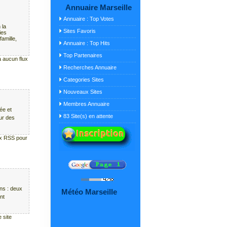
Annuaire Marseille
Annuaire : Top Votes
 la
Sites Favoris
ies
amille,
Annuaire : Top Hits
Top Partenaires
 a aucun flux
Recherches Annuaire
Categories Sites
Nouveaux Sites
Membres Annuaire
ée et
83 Site(s) en attente
our des
lux RSS pour
ns : deux
Météo Marseille
nt
 site