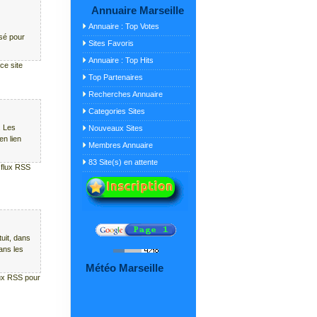
Annuaire Marseille
Annuaire : Top Votes
isé pour
Sites Favoris
Annuaire : Top Hits
ce site
Top Partenaires
Recherches Annuaire
Categories Sites
. Les
Nouveaux Sites
en lien
Membres Annuaire
83 Site(s) en attente
n flux RSS
uit, dans
ans les
Météo Marseille
lux RSS pour