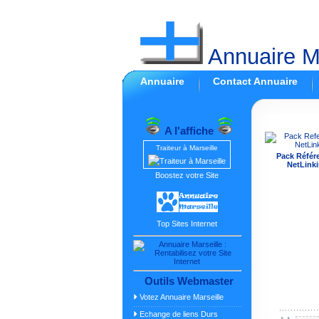
Annuaire Ma
Annuaire
Contact Annuaire
A l'affiche
Traiteur à Marseille
Pack Référ
NetLinki
Boostez votre Site
Top Sites Internet
Outils Webmaster
Votez Annuaire Marseille
Echange de liens Durs