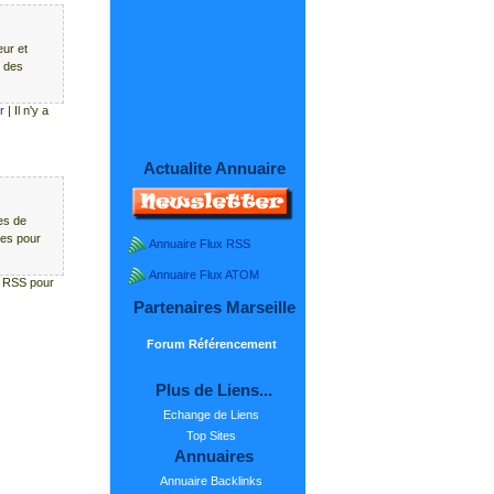
eur et
, des
r
| Il n'y a
Actualite Annuaire
tes de
tes pour
Annuaire Flux RSS
Annuaire Flux ATOM
ux RSS pour
Partenaires Marseille
Forum Référencement
Plus de Liens...
Echange de Liens
Top Sites
Annuaires
Annuaire Backlinks