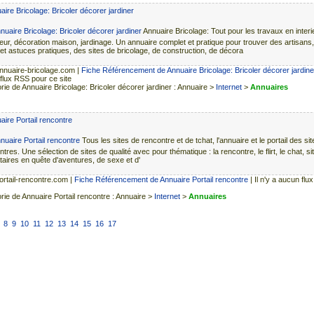
ire Bricolage: Bricoler décorer jardiner
Annuaire Bricolage: Tout pour les travaux en interi
ieur, décoration maison, jardinage. Un annuaire complet et pratique pour trouver des artisans
 et astuces pratiques, des sites de bricolage, de construction, de décora
nuaire-bricolage.com
|
Fiche Référencement de Annuaire Bricolage: Bricoler décorer jardine
flux RSS pour ce site
rie de Annuaire Bricolage: Bricoler décorer jardiner : Annuaire >
Internet
>
Annuaires
ire Portail rencontre
Tous les sites de rencontre et de tchat, l'annuaire et le portail des si
tres. Une sélection de sites de qualité avec pour thématique : la rencontre, le flirt, le chat, si
taires en quête d'aventures, de sexe et d'
rtail-rencontre.com
|
Fiche Référencement de Annuaire Portail rencontre
| Il n'y a aucun fl
rie de Annuaire Portail rencontre : Annuaire >
Internet
>
Annuaires
8
9
10
11
12
13
14
15
16
17