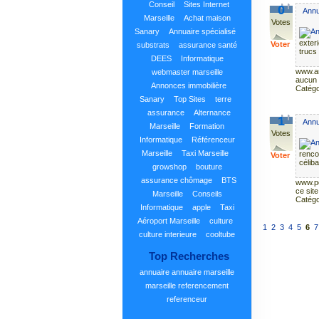
Conseil
Sites Internet
0
Annua
Marseille
Achat maison
Votes
Sanary
Annuaire spécialisé
exter
Voter
substrats
assurance santé
trucs
DEES
Informatique
www.an
webmaster marseille
aucun 
Annonces immobilière
Catégo
Sanary
Top Sites
terre
assurance
Alternance
1
Annua
Marseille
Formation
Votes
Informatique
Référenceur
Marseille
Taxi Marseille
rencon
Voter
céliba
growshop
bouture
assurance chômage
BTS
www.po
ce site
Marseille
Conseils
Catégo
Informatique
apple
Taxi
Aéroport Marseille
culture
1
2
3
4
5
6
7
culture interieure
cooltube
Top Recherches
annuaire
annuaire marseille
marseille
referencement
referenceur