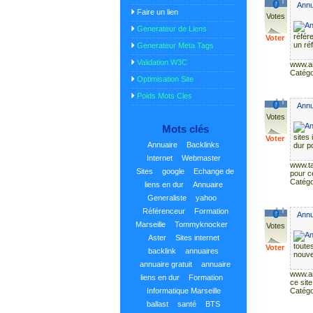
0
Annu
Faire un lien
Votes
Generateur de Liens
référe
Voter
un ré
Generateur Meta Tags
Validation W3C
www.an
Catégo
Optimisation Site
Poids Mots Cles
0
Annu
Votes
Mots clés
sites 
Voter
Annuaire
Backlinks
dur p
Internet
Webmaster
www.t
Sites
google
Echange de
pour ce
Catégo
liens en dur
Annuaire
Generaliste
yahoo
Référenceur
Formation
0
Annua
Marseille
Tommyknocker
Votes
Aster
Sites internet
toute
Voter
backlink
annuaires
nouvea
annuaire gratuit
annuaire
www.an
liens en dur
Formation
ce site
Informatique Marseille
Catégo
ballast
santé
BTS