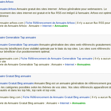
aire Arfooo
Annuaire gratuit des sites internet : Arfooo généraliste pour webmasters. Le
ncement des sites internet est gratuit et le flux RSS est intégré à l'annuaire. Arfooo est optim
férence
nuaire-arfooo.com
|
Fiche Référencement de Annuaire Arfooo
| Il n'y a aucun flux RSS pour 
rie de Annuaire Arfooo : Annuaire >
Internet
>
Annuaires
aire Generaliste Tap annuaire
Annuaire généraliste des sites web référencés gratuitement
inscrits bénéficient d’une visibilité optimale par le biais du top sites. Les sites sont référencés 
our bénéficier d’un positionnement optimal.
apannuaire.com
|
Fiche Référencement de Annuaire Generaliste Tap annuaire
| Il n'y a aucu
 site
rie de Annuaire Generaliste Tap annuaire : Annuaire >
Internet
>
Annuaires
ire Gratuit Bing annuaire
Annuaire Bing est un annuaire généraliste de référencement grat
s les catégories possibles selon les thèmes de vos sites. Vos sites référencés apparaîtront d
utés et dans les top hits, top rank et top vote.
nuaire-bing.com
|
Fiche Référencement de Annuaire Gratuit Bing annuaire
| Il n'y a aucun f
rie de Annuaire Gratuit Bing annuaire : Annuaire >
Internet
>
Annuaires