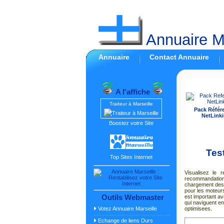
Annuaire Ma
Annuaire
Contact Annuaire
A l'affiche
Traiteur à Marseille
Pack Référ
NetLinki
Boostez votre Site
Tes
Top Sites Internet
Visualisez le r
recommandations
chargement des 
pour les moteur
Outils Webmaster
est important av
qui naviguent en
Votez Annuaire Marseille
optimisees.
Echange de liens Durs