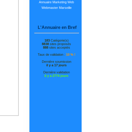
Annuaire Marketing Web
Webmaster Marseille
L'Annuaire en Bref
183
Catégorie(s)
8838
sites proposés
888
sites acceptés
Taux de validation :
10 % !
Dernière soumission
il y a 17 jours
Dernière validation
il y a 2774 jours