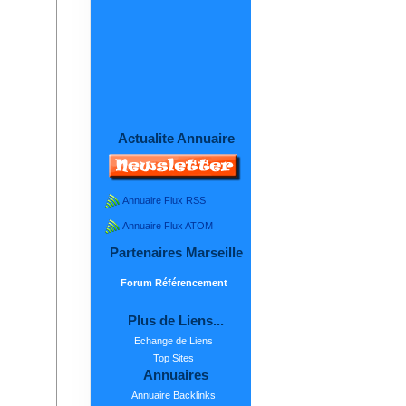
Actualite Annuaire
Annuaire Flux RSS
Annuaire Flux ATOM
Partenaires Marseille
Forum Référencement
Plus de Liens...
Echange de Liens
Top Sites
Annuaires
Annuaire Backlinks