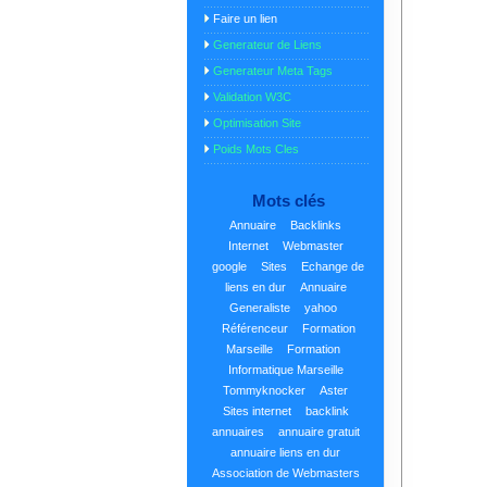
Faire un lien
Generateur de Liens
Generateur Meta Tags
Validation W3C
Optimisation Site
Poids Mots Cles
Mots clés
Annuaire
Backlinks
Internet
Webmaster
google
Sites
Echange de
liens en dur
Annuaire
Generaliste
yahoo
Référenceur
Formation
Marseille
Formation
Informatique Marseille
Tommyknocker
Aster
Sites internet
backlink
annuaires
annuaire gratuit
annuaire liens en dur
Association de Webmasters