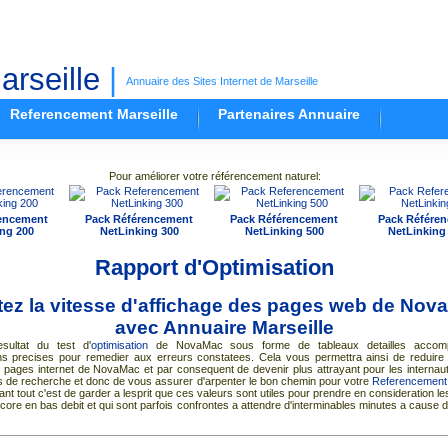
rseille
|
Annuaire des Sites Internet de Marseille
Referencement Marseille
Partenaires Annuaire
Pour améliorer votre référencement naturel:
encement
Pack Référencement
Pack Référencement
Pack Référe
ng 200
NetLinking 300
NetLinking 500
NetLinking
Rapport d'Optimisation
tez la vitesse d'affichage des pages web de Nov
avec
Annuaire Marseille
esultat du test d'
optimisation
de NovaMac sous forme de tableaux detailles accom
 precises pour remedier aux erreurs constatees. Cela vous permettra ainsi de reduire
pages internet de NovaMac et par consequent de devenir plus attrayant pour les internaut
s de recherche et donc de vous assurer d'arpenter le bon chemin pour votre
Referencement
ant tout c'est de garder a lesprit que ces valeurs sont utiles pour prendre en consideration le
core en bas debit et qui sont parfois confrontes a attendre d'interminables minutes a cause