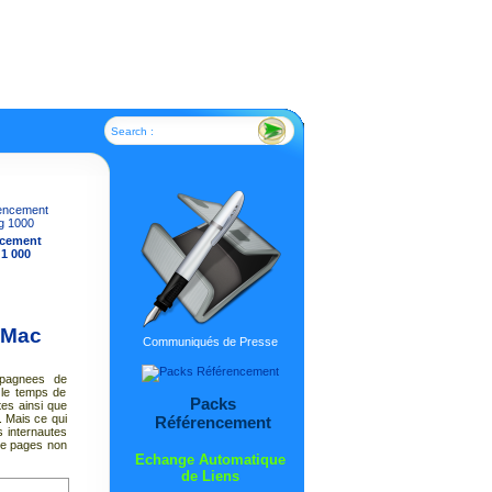
Search :
ncement
 1 000
aMac
Communiqués de Presse
pagnees de
 le temps de
Packs
es ainsi que
. Mais ce qui
Référencement
s internautes
 de pages non
Echange Automatique
de Liens