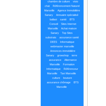
chambre de culture
visio
chat
Référencement Naturel
Marseille
Agence Immobilière
Sanary
Annuaire spécialisé
ballast
santé
BTS
Conseil
Sites Internet
Marseille
Achat maison
Sanary
Top Sites
substrats
assurance santé
DEES
Informatique
webmaster marseille
Annonces immobilière
Sanary
growshop
terre
assurance
Alternance
Marseille
Formation
Informatique
Référenceur
Marseille
Taxi Marseille
culture
bouture
assurance chômage
BTS
Marseille