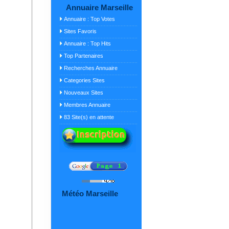
Annuaire Marseille
Annuaire : Top Votes
Sites Favoris
Annuaire : Top Hits
Top Partenaires
Recherches Annuaire
Categories Sites
Nouveaux Sites
Membres Annuaire
83 Site(s) en attente
Météo Marseille