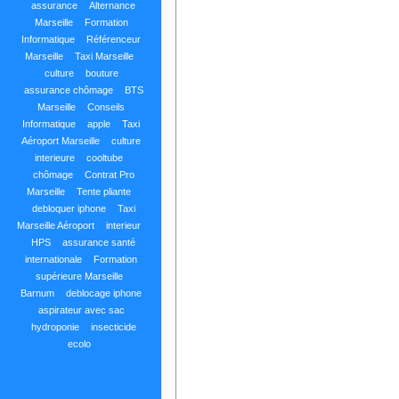
assurance
Alternance
Marseille
Formation
Informatique
Référenceur
Marseille
Taxi Marseille
culture
bouture
assurance chômage
BTS
Marseille
Conseils
Informatique
apple
Taxi
Aéroport Marseille
culture
interieure
cooltube
chômage
Contrat Pro
Marseille
Tente pliante
debloquer iphone
Taxi
Marseille Aéroport
interieur
HPS
assurance santé
internationale
Formation
supérieure Marseille
Barnum
deblocage iphone
aspirateur avec sac
hydroponie
insecticide
ecolo