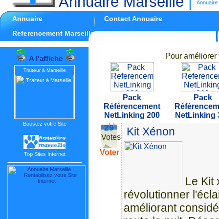
Annuaire Marseille
|
Annuaire 
Annuaire
Contact Annuaire
Referencement Marseille
Pour améliorer 
A l'affiche
Traiteur à Marseille
Pack
Pack
Référencement
Référencem
NetLinking 200
NetLinking 
Boostez votre Site
29
Kit Xénon
Votes
Voter
Top Sites Internet
Le Kit
révolutionner l'écl
améliorant considér