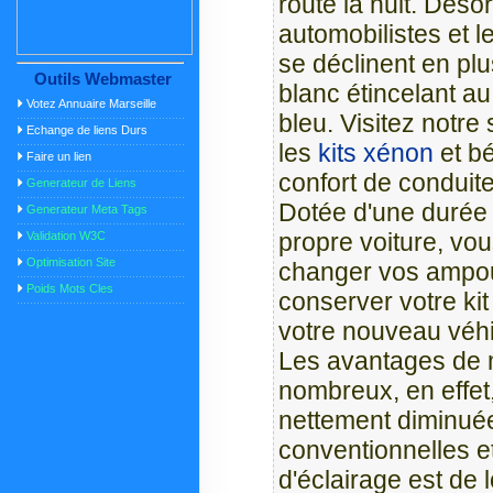
route la nuit. Déso
automobilistes et l
se déclinent en plu
Outils Webmaster
blanc étincelant au
Votez Annuaire Marseille
bleu. Visitez notre 
Echange de liens Durs
les
kits xénon
et bé
Faire un lien
confort de conduite
Generateur de Liens
Dotée d'une durée 
Generateur Meta Tags
propre voiture, vo
Validation W3C
Optimisation Site
changer vos ampo
Poids Mots Cles
conserver votre kit
votre nouveau véhi
Les avantages de m
nombreux, en effet
nettement diminué
conventionnelles et
d'éclairage est de 