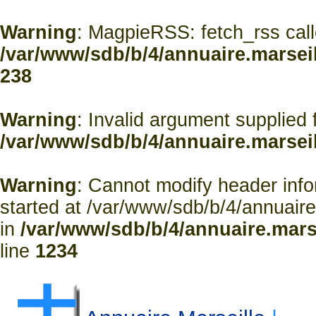
Warning
: MagpieRSS: fetch_rss calle
/var/www/sdb/b/4/annuaire.marsei
238
Warning
: Invalid argument supplied f
/var/www/sdb/b/4/annuaire.marsei
Warning
: Cannot modify header info
started at /var/www/sdb/b/4/annuaire
in
/var/www/sdb/b/4/annuaire.mars
line
1234