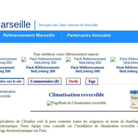
rseille
|
Annuaire des Sites Internet de Marseille
Referencement Marseille
Partenaires Annuaire
Pour améliorer votre référencement naturel:
encement
Pack Référencement
Pack Référencement
Pack Référe
ng 200
NetLinking 300
NetLinking 500
NetLinking
nfos sur le site
Commentaires (0)
Outils
Tags
0
Climatisation reversible
Vote
Vote
pécialistes de Climalise sont là pour contenter toutes les exigences en terme de chauffa
odynamique. Notre équipe vous conseille sur l’installation de climatisation reversible 
fage thermodynamique sur Paris.