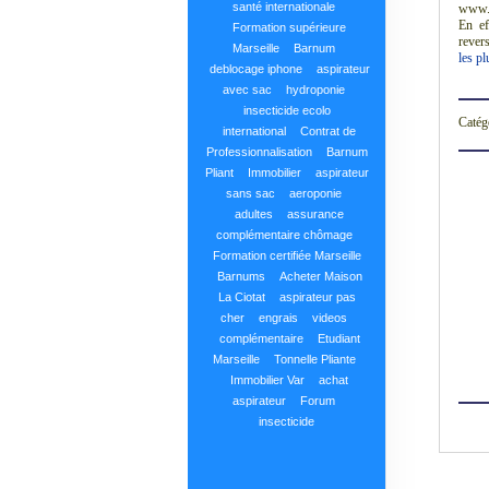
santé internationale
www.c
En ef
Formation supérieure
revers
Marseille
Barnum
les pl
deblocage iphone
aspirateur
avec sac
hydroponie
insecticide ecolo
Catég
international
Contrat de
Professionnalisation
Barnum
Pliant
Immobilier
aspirateur
sans sac
aeroponie
adultes
assurance
complémentaire chômage
Formation certifiée Marseille
Barnums
Acheter Maison
La Ciotat
aspirateur pas
cher
engrais
videos
complémentaire
Etudiant
Marseille
Tonnelle Pliante
Immobilier Var
achat
aspirateur
Forum
insecticide