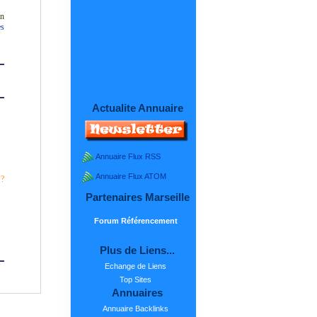
on
es
Actualite Annuaire
Annuaire Flux RSS
Annuaire Flux ATOM
 ?
Partenaires Marseille
Forum Référencement
Plus de Liens...
Echange de Liens
Top Sites
Annuaires
Annuaire Backlinks