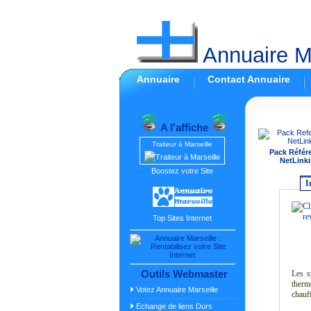
Annuaire Ma
Annuaire
Contact Annuaire
A l'affiche
Traiteur à Marseille
Pack Référ
NetLinki
Boostez votre Site
I
Top Sites Internet
Outils Webmaster
Les s
therm
Votez Annuaire Marseille
chauf
Echange de liens Durs