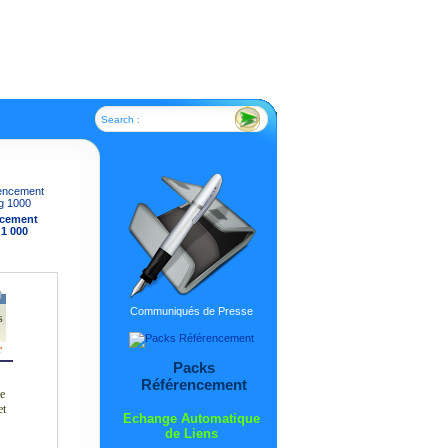
Search :
ncement
 1 000
Communiqués de Presse
s
r
Packs
Référencement
ge
et
Echange Automatique
de Liens