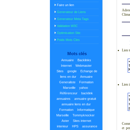
Faire un lien
Adres
Generateur de Liens
Climat
Generateur Meta Tags
Validation W3C
Optimisation Site
Poids Mots Cles
Lien t
Mots clés
Annuaire
Backlinks
Internet
Webmaster
Sites
google
Echange de
liens en dur
Annuaire
Generaliste
Formation
Lien 
Marseille
yahoo
Référenceur
backlink
annuaires
annuaire gratuit
annuaire liens en dur
Formation
Informatique
Marseille
Tommyknocker
Aster
Sites internet
Commun
interieur
HPS
assurance
et pe