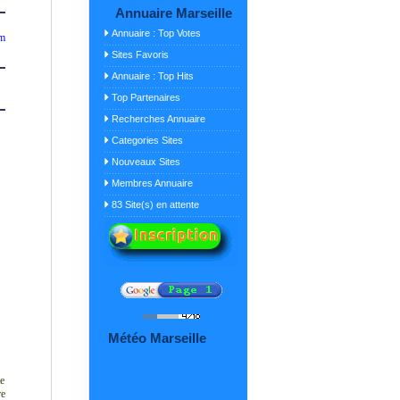
Annuaire Marseille
Annuaire : Top Votes
om
Sites Favoris
Annuaire : Top Hits
Top Partenaires
Recherches Annuaire
Categories Sites
Nouveaux Sites
Membres Annuaire
83 Site(s) en attente
Météo Marseille
te
re