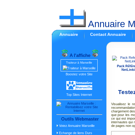
Annuaire Ma
Annuaire
Contact Annuaire
A l'affiche
Traiteur à Marseille
Pack Référ
NetLinki
Boostez votre Site
Testez
Top Sites Internet
Visualisez le re
recommandations
chargement des 
que pour les mo
Outils Webmaster
ce qui est impor
internautes qui 
Votez Annuaire Marseille
de pages non op
Echange de liens Durs