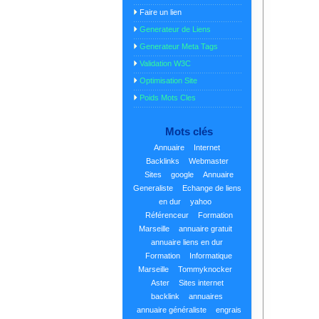
Faire un lien
Generateur de Liens
Generateur Meta Tags
Validation W3C
Optimisation Site
Poids Mots Cles
Mots clés
Annuaire
Internet
Backlinks
Webmaster
Sites
google
Annuaire
Generaliste
Echange de liens
en dur
yahoo
Référenceur
Formation
Marseille
annuaire gratuit
annuaire liens en dur
Formation
Informatique
Marseille
Tommyknocker
Aster
Sites internet
backlink
annuaires
annuaire généraliste
engrais