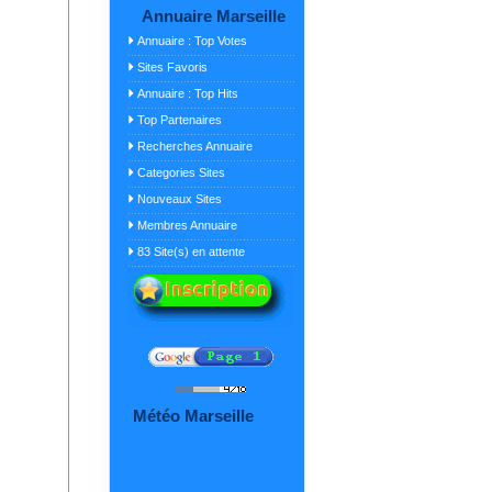
Annuaire Marseille
Annuaire : Top Votes
Sites Favoris
Annuaire : Top Hits
Top Partenaires
Recherches Annuaire
Categories Sites
Nouveaux Sites
Membres Annuaire
83 Site(s) en attente
Météo Marseille