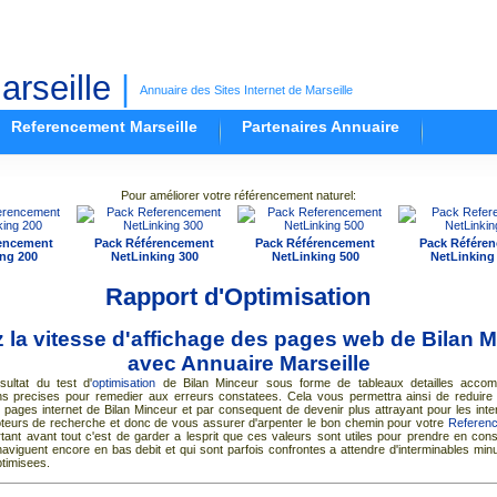
rseille
|
Annuaire des Sites Internet de Marseille
Referencement Marseille
Partenaires Annuaire
Pour améliorer votre référencement naturel:
encement
Pack Référencement
Pack Référencement
Pack Référe
ng 200
NetLinking 300
NetLinking 500
NetLinking
Rapport d'Optimisation
 la vitesse d'affichage des pages web de Bilan 
avec
Annuaire Marseille
sultat du test d'
optimisation
de Bilan Minceur sous forme de tableaux detailles acco
 precises pour remedier aux erreurs constatees. Cela vous permettra ainsi de reduire
pages internet de Bilan Minceur et par consequent de devenir plus attrayant pour les inte
teurs de recherche et donc de vous assurer d'arpenter le bon chemin pour votre
Referen
tant avant tout c'est de garder a lesprit que ces valeurs sont utiles pour prendre en cons
naviguent encore en bas debit et qui sont parfois confrontes a attendre d'interminables mi
timisees.