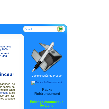
Search :
ncement
 1 000
Minceur
Communiqués de Presse
mpagnees de
 le temps de
Packs
rnautes ainsi
cement
. Mais
Référencement
ideration les
nutes a cause
Echange Automatique
de Liens