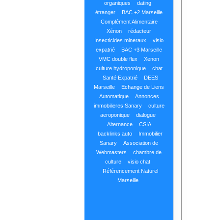
organiques
dating
étranger
BAC +2 Marseille
Complément Alimentaire
Xénon
rédacteur
Insecticides mineraux
visio
expatrié
BAC +3 Marseille
VMC double flux
Xenon
culture hydroponique
chat
Santé Expatrié
DEES
Marseille
Echange de Liens
Automatique
Annonces
immobilieres Sanary
culture
aeroponique
dialogue
Alternance
CSIA
backlinks auto
Immobilier
Sanary
Association de
Webmasters
chambre de
culture
visio chat
Référencement Naturel
Marseille