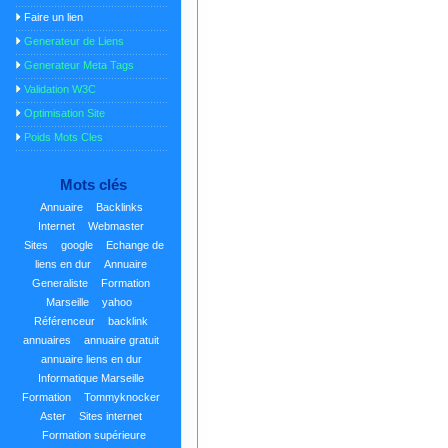
Faire un lien
Generateur de Liens
Generateur Meta Tags
Validation W3C
Optimisation Site
Poids Mots Cles
Mots clés
Annuaire
Backlinks
Internet
Webmaster
Sites
google
Echange de
liens en dur
Annuaire
Generaliste
Formation
Marseille
yahoo
Référenceur
backlink
annuaires
annuaire gratuit
annuaire liens en dur
Informatique Marseille
Formation
Tommyknocker
Aster
Sites internet
Formation supérieure