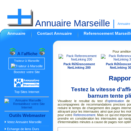
Annuaire Marseille
|
Annuaire 
Annuaire
Contact Annuaire
Referencement Marseill
Pour amélior
A l'affiche
Traiteur à Marseille
Pack Référencement
Pack Référence
NetLinking 200
NetLinking 3
Boostez votre Site
Rapport
Testez la vitesse d'a
Top Sites Internet
barnum tente pl
Visualisez le resultat du test d'
optimisation
de L
accompagnees de recommandations precises pour
reduire le temps de chargement des pages internet
attrayant pour les internautes ainsi que pour les 
Outils Webmaster
pour votre
Referencement
. Mais ce qui est importa
prendre en consideration les internautes qui navi
Votez Annuaire Marseille
d'interminables minutes a cause de pages non opti
Echange de liens Durs