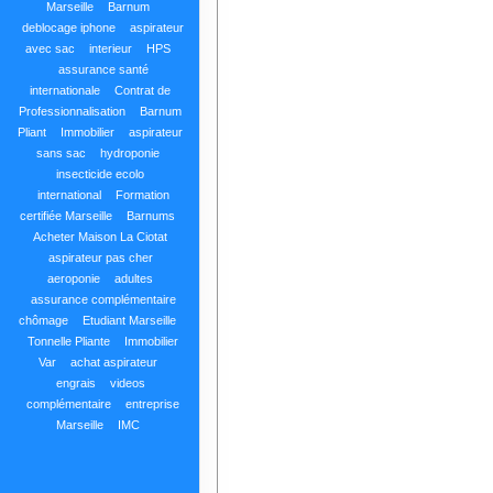
Marseille
Barnum
deblocage iphone
aspirateur
avec sac
interieur
HPS
assurance santé
internationale
Contrat de
Professionnalisation
Barnum
Pliant
Immobilier
aspirateur
sans sac
hydroponie
insecticide ecolo
international
Formation
certifiée Marseille
Barnums
Acheter Maison La Ciotat
aspirateur pas cher
aeroponie
adultes
assurance complémentaire
chômage
Etudiant Marseille
Tonnelle Pliante
Immobilier
Var
achat aspirateur
engrais
videos
complémentaire
entreprise
Marseille
IMC