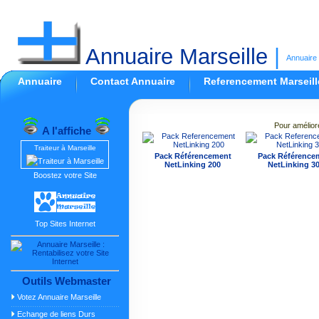
Annuaire Marseille
|
Annuaire 
Annuaire
Contact Annuaire
Referencement Marseill
Pour amélior
A l'affiche
Traiteur à Marseille
Pack Référencement
Pack Référence
NetLinking 200
NetLinking 3
Boostez votre Site
Top Sites Internet
Outils Webmaster
Votez Annuaire Marseille
Echange de liens Durs