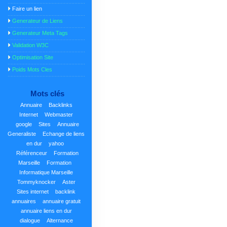
Faire un lien
Generateur de Liens
Generateur Meta Tags
Validation W3C
Optimisation Site
Poids Mots Cles
Mots clés
Annuaire
Backlinks
Internet
Webmaster
google
Sites
Annuaire
Generaliste
Echange de liens
en dur
yahoo
Référenceur
Formation
Marseille
Formation
Informatique Marseille
Tommyknocker
Aster
Sites internet
backlink
annuaires
annuaire gratuit
annuaire liens en dur
dialogue
Alternance