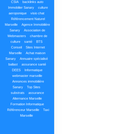
CSIA
backlinks auto
Immobilier Sanary
culture
aeroponique
visio chat
Référencement Naturel
Marseille
Agence Immobilière
Sanary
Association de
Webmasters
chambre de
culture
santé
BTS
Conseil
Sites Internet
Marseille
Achat maison
Sanary
Annuaire spécialisé
ballast
assurance santé
DEES
Informatique
webmaster marseille
Annonces immobilière
Sanary
Top Sites
substrats
assurance
Alternance Marseille
Formation Informatique
Référenceur Marseille
Taxi
Marseille