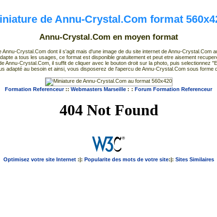
iniature de Annu-Crystal.Com format 560x4
Annu-Crystal.Com en moyen format
e Annu-Crystal.Com dont il s'agit mais d'une image de du site internet de Annu-Crystal.Com au
dapte a tous les usages, ce format est disponible gratuitement et peut etre aisement recuper
e Annu-Crystal.Com, il suffit de cliquer avec le bouton droit sur la photo, puis selectionnez "
s adapté au besoin et ainsi, vous disposerez de l'apercu de Annu-Crystal.Com sous forme d
Formation Referenceur
::
Webmasters Marseille
:
:
Forum Formation Referenceur
Optimisez votre site Internet
:|:
Popularite des mots de votre site
:|:
Sites Similaires