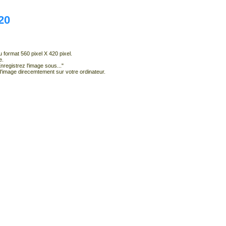
20
 format 560 pixel X 420 pixel.
e.
Enregistrez l'image sous..."
'image direcemtement sur votre ordinateur.