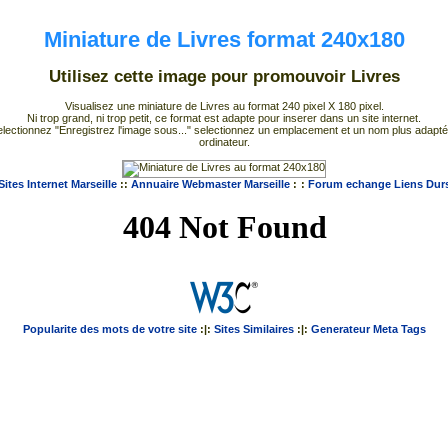
Miniature de Livres format 240x180
Utilisez cette image pour promouvoir Livres
Visualisez une miniature de Livres au format 240 pixel X 180 pixel.
Ni trop grand, ni trop petit, ce format est adapte pour inserer dans un site internet.
puis selectionnez "Enregistrez l'image sous..." selectionnez un emplacement et un nom plus ada
ordinateur.
Sites Internet Marseille
::
Annuaire Webmaster Marseille
:
:
Forum echange Liens Dur
Popularite des mots de votre site
:|:
Sites Similaires
:|:
Generateur Meta Tags