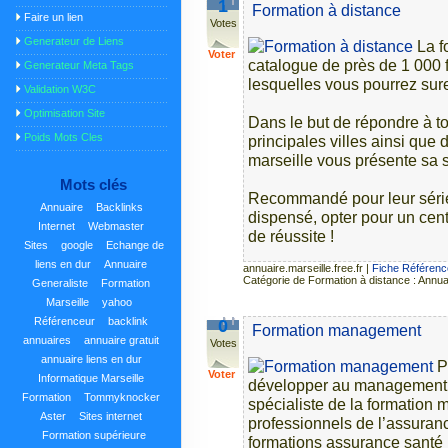
1
Formation à distance
Faire un lien
Votes
Generateur de Liens
La f
Voter
catalogue de près de 1 000 
Generateur Meta Tags
lesquelles vous pourrez sure
Validation W3C
Optimisation Site
Dans le but de répondre à t
Poids Mots Cles
principales villes ainsi que 
marseille vous présente sa s
Mots clés
Recommandé pour leur sérieu
Annuaire
Backlinks
dispensé, opter pour un cent
Internet
Webmaster
de réussite !
Sites
google
Echange de
liens en dur
Annuaire
annuaire.marseille.free.fr
|
Fiche Référenc
Catégorie de Formation à distance : Annua
Generaliste
Formation
Marseille
yahoo
Référenceur
backlink
0
Formation management
annuaires
annuaire gratuit
Votes
annuaire liens en dur
P
Voter
Informatique Marseille
développer au management ? 
Formation
Tommyknocker
spécialiste de la formation 
Aster
Sites internet
professionnels de l’assuranc
Formation supérieure
formations assurance santé 