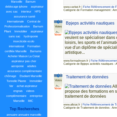
Marseille
Barnum
deblocage iphone
aspirateur
www.caritat.fr
|
Fiche Référencement de 
Catégorie de Formation management : An
avec sac
interieur
HPS
assurance santé
0
internationale
Contrat de
Bpjeps activités nautiques
Professionnalisation
Barnum
Votes
Pliant
Immobilier
aspirateur
Voter
sans sac
hydroponie
veulent se spécialiser dans 
insecticide ecolo
loisirs, les sports et l'anim
international
Formation
vue d'un diplôme de spéciali
certifiée Marseille
Barnums
artistique...
Acheter Maison La Ciotat
www.formadream.fr
|
Fiche Référencement
aspirateur pas cher
Catégorie de Bpjeps activités nautiques :
aeroponie
adultes
assurance complémentaire
0
chômage
Etudiant Marseille
Traitement de données
Votes
Tonnelle Pliante
Immobilier
Al
Var
achat aspirateur
Voter
propose des formations en st
engrais
videos
traitement de données
complémentaire
entreprise
Marseille
IMC
www.allstat.fr
|
Fiche Référencement de T
Catégorie de Traitement de données : Ann
Top Recherches
annuaire
annuaire marseille