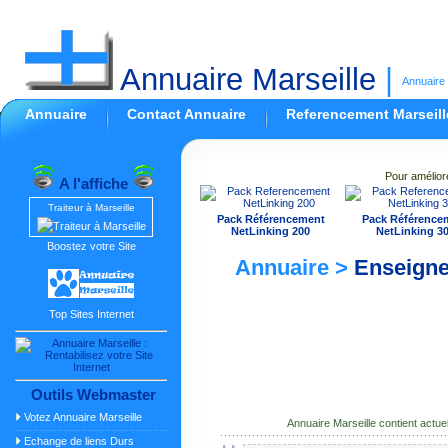
Annuaire Marseille
|
Annuaire 
Annuaire
Contact Annuaire
Referencement Marseill
Pour amélior
A l'affiche
Traiteur à Marseille
Pack Référencement
Pack Référence
NetLinking 200
NetLinking 3
Boostez votre Site
Annuaire >
Enseign
Top Sites Internet
Outils Webmaster
Votez Annuaire Marseille
Annuaire Marseille contient actu
Echange de liens Durs