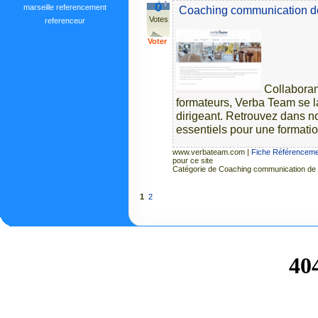
0
marseille
referencement
Coaching communication de
Votes
referenceur
Voter
Collaboran
formateurs, Verba Team se 
dirigeant. Retrouvez dans n
essentiels pour une formatio
www.verbateam.com
|
Fiche Référenceme
pour ce site
Catégorie de Coaching communication de c
1
2