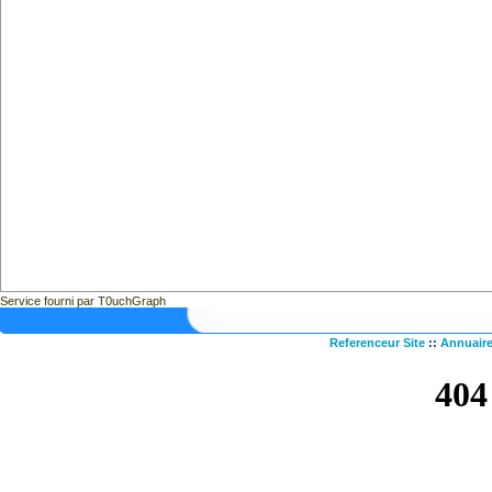
Service fourni par T0uchGraph
Referenceur Site
::
Annuaire