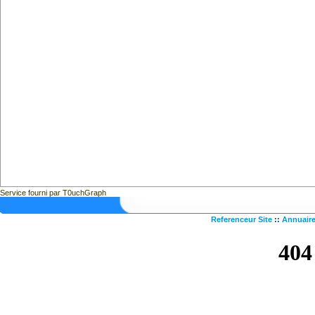
Service fourni par T0uchGraph
Referenceur Site
::
Annuaire